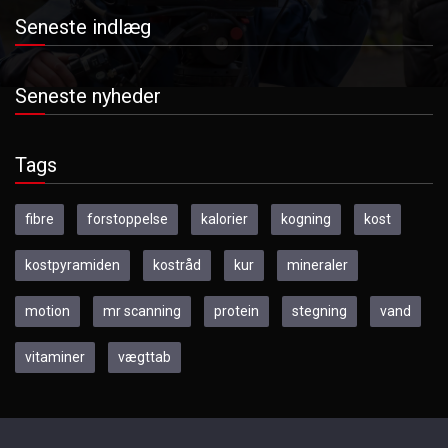
Seneste indlæg
Seneste nyheder
Tags
fibre
forstoppelse
kalorier
kogning
kost
kostpyramiden
kostråd
kur
mineraler
motion
mr scanning
protein
stegning
vand
vitaminer
vægttab