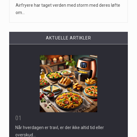
Airfryere har taget verden med storm med deres løfte
om…
AKTUELLE ARTIKLER
01
Når hverdagen er travl, er der ikke altid tid eller
overskud…