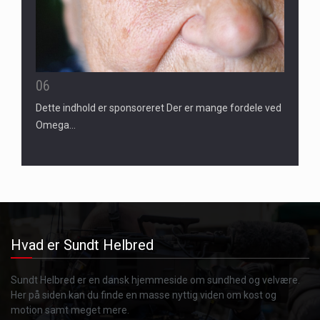
06
Dette indhold er sponsoreret Der er mange fordele ved
Omega…
Hvad er Sundt Helbred
Sundt Helbred er en dansk hjemmeside om sundhed og velvære.
Her på siden kan du finde en masse nyttig viden om kost og
motion samt meget mere.