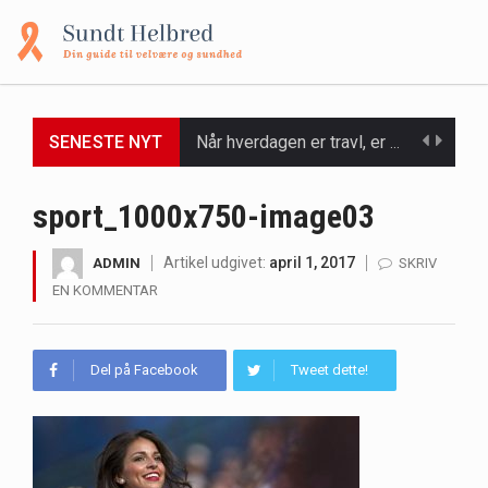
SENESTE NYT
Når hverdagen er travl, er der ikke altid tid eller overskud til at bruge timer…
Et spaophold er ofte synonymt med afslapning, forkælelse og tid til at lade batterierne op,…
sport_1000x750-image03
Mælkesyrebakterier er små, men utroligt kraftfulde mikroorganismer, der spiller en afgørende rolle i at opretholde…
Artikel udgivet:
april 1, 2017
ADMIN
SKRIV
EN KOMMENTAR
Irritabel tyktarm (Irritable Bowel Syndrome, IBS) er en udbredt fordøjelseslidelse, der påvirker millioner af mennesker…
Padel er en sport, der er blevet stadig mere populær over hele verden på grund…
Del på Facebook
Tweet dette!
Massagestole er ikke længere forbeholdt luksuriøse spaer og wellnesscentre - de er nu tilgængelige til…
Airfryere har taget verden med storm med deres løfte om at tilberede sprøde og lækre…