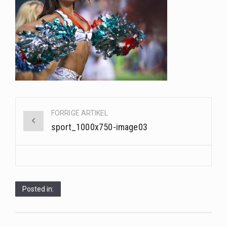
Saunaer har været en del af forskellige kulturer i årtusinder, og deres sundhedsmæssige fordele er…
Når det kommer til sundhed og velvære, er der konstante strømme af nye trends og…
Sunde måltidskasser er en fantastisk løsning til dem, der ønsker at opretholde en sund livsstil…
Post
FORRIGE ARTIKEL
navigation
sport_1000x750-image03
Posted in: