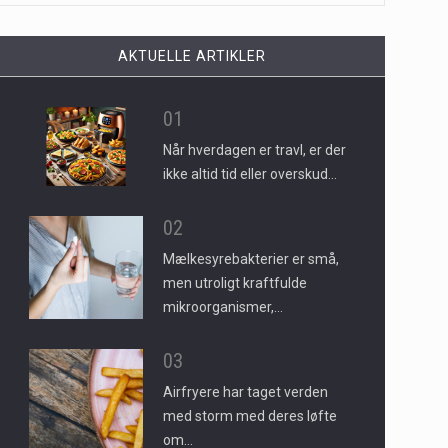
AKTUELLE ARTIKLER
01
Når hverdagen er travl, er der
ikke altid tid eller overskud…
02
Mælkesyrebakterier er små,
men utroligt kraftfulde
mikroorganismer,…
03
Airfryere har taget verden
med storm med deres løfte
om…