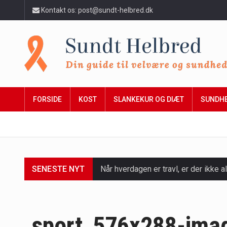
Kontakt os: post@sundt-helbred.dk
FORSIDE
KOST
SLANKEKUR OG DIÆT
SUNDH
SENESTE NYT
Når hverdagen er travl, er der ikke al
Et spaophold er ofte synonymt med af
Mælkesyrebakterier er små, men utro
sport_576x288-ima