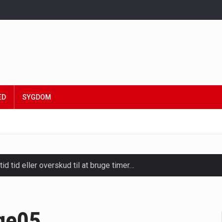
ED
SYGDOM
tid tid eller overskud til at bruge timer…
slapning, forkælelse og tid til at lade batterierne op,…
ligt kraftfulde mikroorganismer, der spiller en afgørende rolle i
ge05