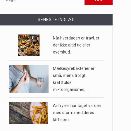
ioner af mennesker…
SENESTE INDLÆG
e til…
Når hverdagen er travl, er
der ikke altid tid eller
overskud…
…
Mælkesyrebakterier er
små, men utroligt
kraftfulde
mikroorganismer,…
Airfryere har taget verden
med storm med deres
løfte om…