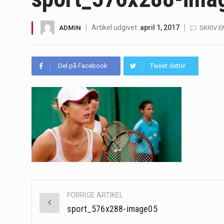
Irritabel tyktarm (Irritable Bowel S
Artikel udgivet:
april 1, 2017
ADMIN
SKRIV 
Padel er en sport, der er blevet st
Massagestole er ikke længere forbeh
Del på Facebook
Tweet dette!
Airfryere har taget verden med sto
Saunaer har været en del af forskel
Når det kommer til sundhed og velv
Sunde måltidskasser er en fantastisk
Post
FORRIGE ARTIKEL
navigation
sport_576x288-image05