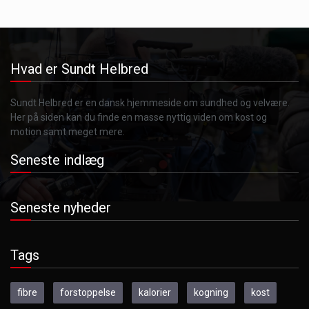
Hvad er Sundt Helbred
Sundt Helbred er en dansk hjemmeside om sundhed og velvære.
Her på siden kan du finde en masse nyttig viden om kost og
motion samt meget mere.
Seneste indlæg
Seneste nyheder
Tags
fibre
forstoppelse
kalorier
kogning
kost