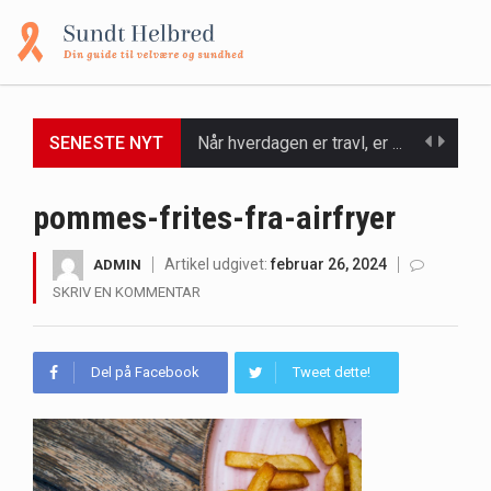
Når hverdagen er travl, er der ikke altid tid eller overskud til at bruge timer…
SENESTE NYT
Et spaophold er ofte synonymt med afslapning, forkælelse og tid til at lade batterierne op,…
pommes-frites-fra-airfryer
Mælkesyrebakterier er små, men utroligt kraftfulde mikroorganismer, der spiller en afgørende rolle i at opretholde…
Artikel udgivet:
februar 26, 2024
ADMIN
Irritabel tyktarm (Irritable Bowel Syndrome, IBS) er en udbredt fordøjelseslidelse, der påvirker millioner af mennesker…
SKRIV EN KOMMENTAR
Padel er en sport, der er blevet stadig mere populær over hele verden på grund…
Del på Facebook
Tweet dette!
Massagestole er ikke længere forbeholdt luksuriøse spaer og wellnesscentre - de er nu tilgængelige til…
Airfryere har taget verden med storm med deres løfte om at tilberede sprøde og lækre…