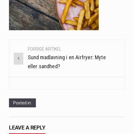
Saunaer har været en del af forskellige kulturer i årtusinder, og deres sundhedsmæssige fordele er…
Når det kommer til sundhed og velvære, er der konstante strømme af nye trends og…
Sunde måltidskasser er en fantastisk løsning til dem, der ønsker at opretholde en sund livsstil…
Post
FORRIGE ARTIKEL
navigation
Sund madlavning i en Airfryer: Myte
eller sandhed?
Posted in:
LEAVE A REPLY