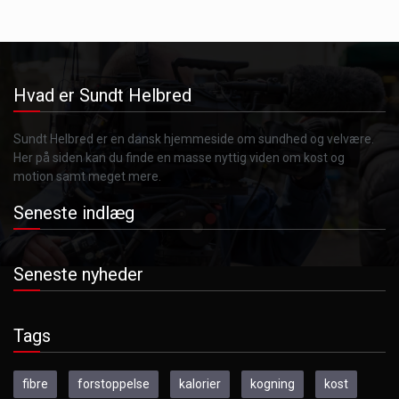
Hvad er Sundt Helbred
Sundt Helbred er en dansk hjemmeside om sundhed og velvære.
Her på siden kan du finde en masse nyttig viden om kost og
motion samt meget mere.
Seneste indlæg
Seneste nyheder
Tags
fibre
forstoppelse
kalorier
kogning
kost