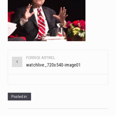
Når det kommer til sundhed og velvære, er der konstante strømme af nye trends og…
Sunde måltidskasser er en fantastisk løsning til dem, der ønsker at opretholde en sund livsstil…
Post
FORRIGE ARTIKEL
navigation
watchlive_720x540-image01
Posted in: