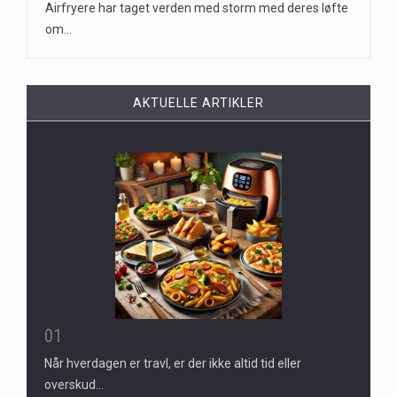
Airfryere har taget verden med storm med deres løfte
om…
AKTUELLE ARTIKLER
01
Når hverdagen er travl, er der ikke altid tid eller
overskud…