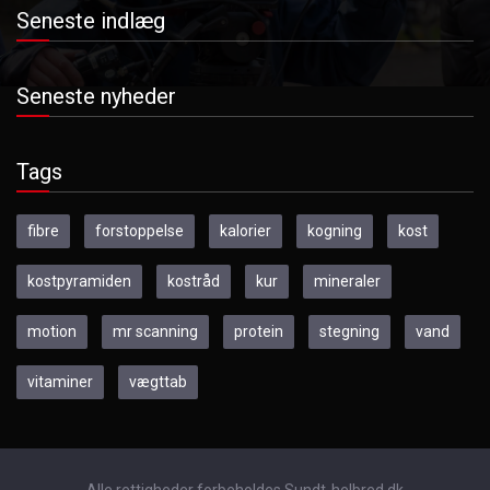
Seneste indlæg
Seneste nyheder
Tags
fibre
forstoppelse
kalorier
kogning
kost
kostpyramiden
kostråd
kur
mineraler
motion
mr scanning
protein
stegning
vand
vitaminer
vægttab