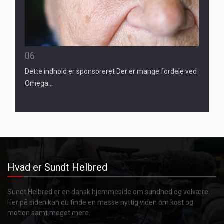
06
Dette indhold er sponsoreret Der er mange fordele ved
Omega…
Hvad er Sundt Helbred
Sundt Helbred er en dansk hjemmeside om sundhed og velvære.
Her på siden kan du finde en masse nyttig viden om kost og
motion samt meget mere.