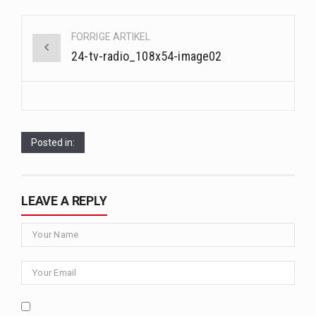
Når det kommer til sundhed og velvære, er der konstante strømme af nye trends og…
Post
FORRIGE ARTIKEL
navigation
Sunde måltidskasser er en fantastisk løsning til dem, der ønsker at opretholde en sund livsstil…
24-tv-radio_108x54-image02
Posted in:
LEAVE A REPLY