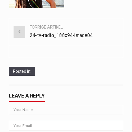
Når det kommer til sundhed og velvære, er der konstante strømme af nye trends og…
Post
Sunde måltidskasser er en fantastisk løsning til dem, der ønsker at opretholde en sund livsstil…
FORRIGE ARTIKEL
navigation
24-tv-radio_188x94-image04
Posted in:
LEAVE A REPLY