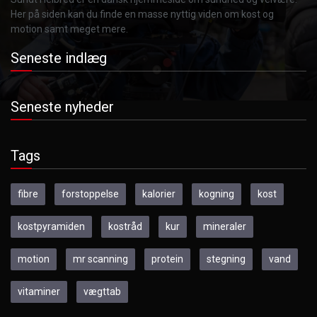
Her på siden kan du finde en masse nyttig viden om kost og
motion samt meget mere.
Seneste indlæg
Seneste nyheder
Tags
fibre
forstoppelse
kalorier
kogning
kost
kostpyramiden
kostråd
kur
mineraler
motion
mr scanning
protein
stegning
vand
vitaminer
vægttab