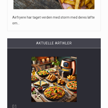
Airfryere har taget verden med storm med deres løfte
om…
AKTUELLE ARTIKLER
01