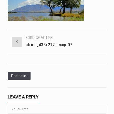
Saunaer har været en del af forskellige kulturer i årtusinder, og deres sundhedsmæssige fordele er…
Når det kommer til sundhed og velvære, er der konstante strømme af nye trends og…
Sunde måltidskasser er en fantastisk løsning til dem, der ønsker at opretholde en sund livsstil…
Post
FORRIGE ARTIKEL
navigation
africa_433x217-image07
Posted in:
LEAVE A REPLY