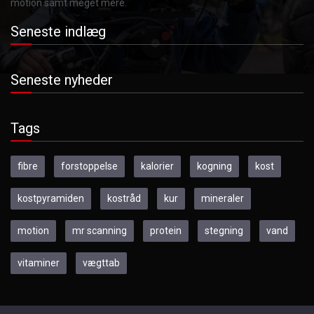
motion samt meget mere.
Seneste indlæg
Seneste nyheder
Tags
fibre
forstoppelse
kalorier
kogning
kost
kostpyramiden
kostråd
kur
mineraler
motion
mr scanning
protein
stegning
vand
vitaminer
vægttab