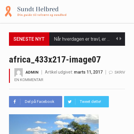
SENESTE NYT
Når hverdagen er travl, er der ikke altid tid eller overskud til at bruge timer…
Et spaophold er ofte synonymt med afslapning, forkælelse og tid til at lade batterierne op,…
africa_433x217-image07
Mælkesyrebakterier er små, men utroligt kraftfulde mikroorganismer, der spiller en afgørende rolle i at opretholde…
Artikel udgivet:
marts 11, 2017
ADMIN
SKRIV
EN KOMMENTAR
Irritabel tyktarm (Irritable Bowel Syndrome, IBS) er en udbredt fordøjelseslidelse, der påvirker millioner af mennesker…
Padel er en sport, der er blevet stadig mere populær over hele verden på grund…
Del på Facebook
Tweet dette!
Massagestole er ikke længere forbeholdt luksuriøse spaer og wellnesscentre - de er nu tilgængelige til…
Airfryere har taget verden med storm med deres løfte om at tilberede sprøde og lækre…