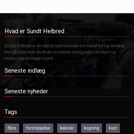
Hvad er Sundt Helbred
Sundt Helbred er en dansk hjemmeside om sundhed og velvære.
Her på siden kan du finde en masse nyttig viden om kost og
motion samt meget mere.
Seneste indlæg
Seneste nyheder
Tags
fibre
forstoppelse
kalorier
kogning
kost