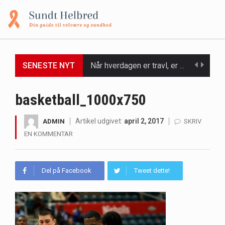
SENESTE NYT
Når hverdagen er travl, er der ikke altid tid eller overskud til at bruge timer…
Et spaophold er ofte synonymt med afslapning, forkælelse og tid til at lade batterierne op,…
basketball_1000x750
Mælkesyrebakterier er små, men utroligt kraftfulde mikroorganismer, der spiller en afgørende rolle i at opretholde…
Artikel udgivet:
april 2, 2017
ADMIN
SKRIV
EN KOMMENTAR
Irritabel tyktarm (Irritable Bowel Syndrome, IBS) er en udbredt fordøjelseslidelse, der påvirker millioner af mennesker…
Padel er en sport, der er blevet stadig mere populær over hele verden på grund…
Del på Facebook
Tweet dette!
Massagestole er ikke længere forbeholdt luksuriøse spaer og wellnesscentre - de er nu tilgængelige til…
Airfryere har taget verden med storm med deres løfte om at tilberede sprøde og lækre…