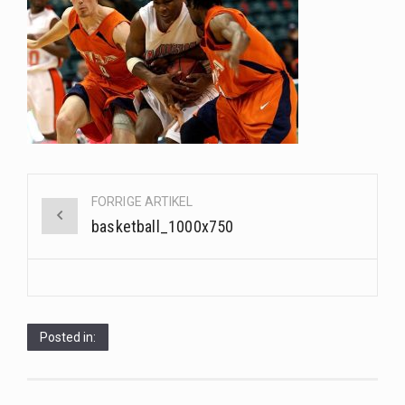
Saunaer har været en del af forskellige kulturer i årtusinder, og deres sundhedsmæssige fordele er…
Når det kommer til sundhed og velvære, er der konstante strømme af nye trends og…
Sunde måltidskasser er en fantastisk løsning til dem, der ønsker at opretholde en sund livsstil…
Post
FORRIGE ARTIKEL
navigation
basketball_1000x750
Posted in: