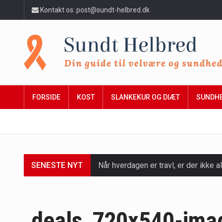
Kontakt os: post@sundt-helbred.dk
FORSIDE
KOST
SLANKEKUR OG DIÆT
SUNDH
SENESTE NYT
Når hverdagen er travl, er der ikke al
Et spaophold er ofte synonymt med af
Mælkesyrebakterier er små, men utro
deals_720x540-ima