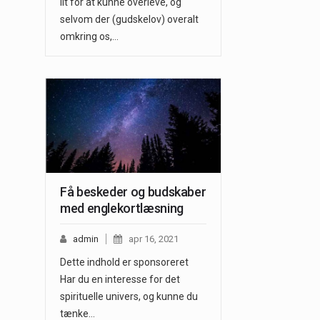
ilt for at kunne overleve, og
selvom der (gudskelov) overalt
omkring os,…
Få beskeder og budskaber
med englekortlæsning
admin
apr 16, 2021
Dette indhold er sponsoreret
Har du en interesse for det
spirituelle univers, og kunne du
tænke…