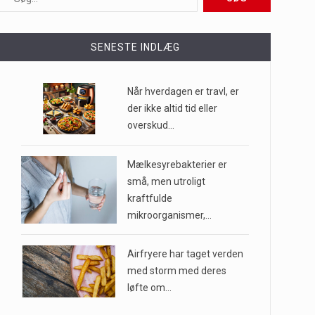
ioner af mennesker…
SENESTE INDLÆG
e til…
Når hverdagen er travl, er
der ikke altid tid eller
overskud…
…
Mælkesyrebakterier er
små, men utroligt
kraftfulde
mikroorganismer,…
Airfryere har taget verden
med storm med deres
løfte om…