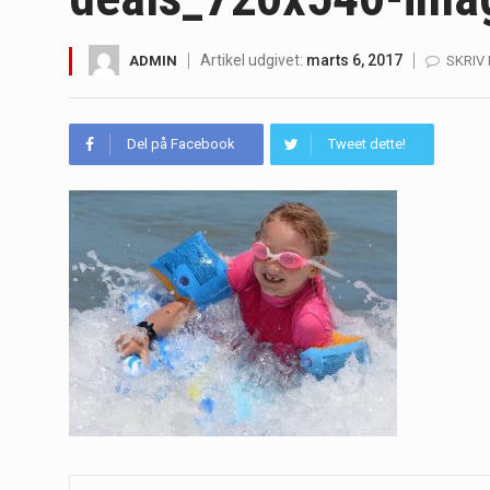
Irritabel tyktarm (Irritable Bowel S
Artikel udgivet:
marts 6, 2017
ADMIN
SKRIV
Padel er en sport, der er blevet st
Massagestole er ikke længere forbeh
Del på Facebook
Tweet dette!
Airfryere har taget verden med sto
Saunaer har været en del af forskel
Når det kommer til sundhed og velv
Sunde måltidskasser er en fantastisk