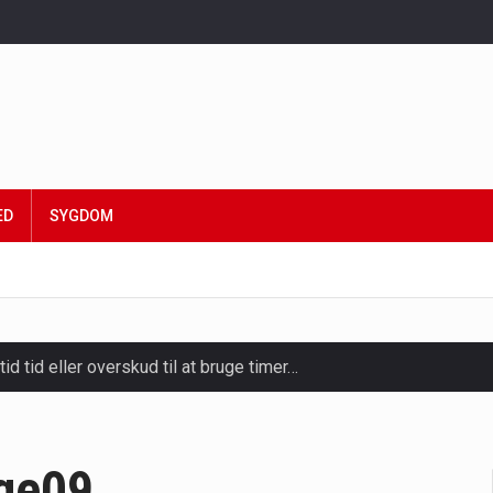
ED
SYGDOM
tid tid eller overskud til at bruge timer…
slapning, forkælelse og tid til at lade batterierne op,…
ligt kraftfulde mikroorganismer, der spiller en afgørende rolle i
ge09