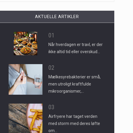
AKTUELLE ARTIKLER
01
Når hverdagen er travl, er der
ikke altid tid eller overskud…
02
Mælkesyrebakterier er små,
men utroligt kraftfulde
mikroorganismer,…
03
Airfryere har taget verden
med storm med deres løfte
om…