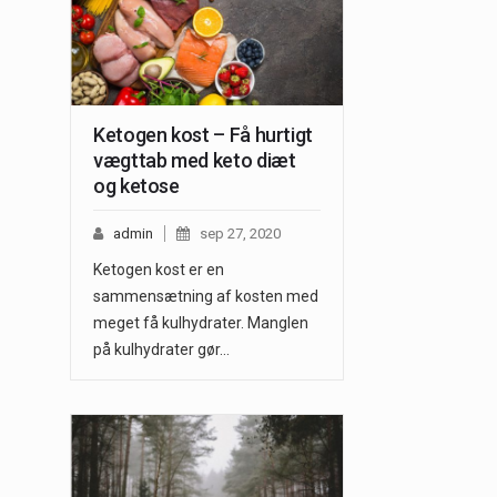
Ketogen kost – Få hurtigt
vægttab med keto diæt
og ketose
admin
sep 27, 2020
Ketogen kost er en
sammensætning af kosten med
meget få kulhydrater. Manglen
på kulhydrater gør…