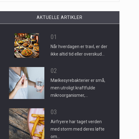
AKTUELLE ARTIKLER
01
Når hverdagen er travl, er der
ikke altid tid eller overskud…
02
Mælkesyrebakterier er små,
men utroligt kraftfulde
mikroorganismer,…
03
Airfryere har taget verden
med storm med deres løfte
om…