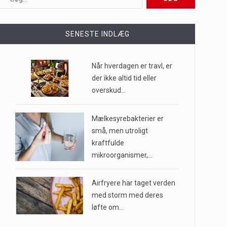
ioner af mennesker…
SENESTE INDLÆG
e til…
Når hverdagen er travl, er
der ikke altid tid eller
overskud…
…
Mælkesyrebakterier er
små, men utroligt
kraftfulde
mikroorganismer,…
Airfryere har taget verden
med storm med deres
løfte om…