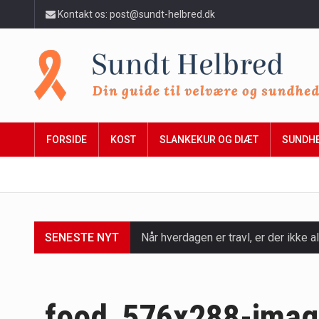
Kontakt os: post@sundt-helbred.dk
FORSIDE
KOST
SLANKEKUR OG DIÆT
SUNDH
SENESTE NYT
Når hverdagen er travl, er der ikke al
Et spaophold er ofte synonymt med af
Mælkesyrebakterier er små, men utro
food_576x288-ima