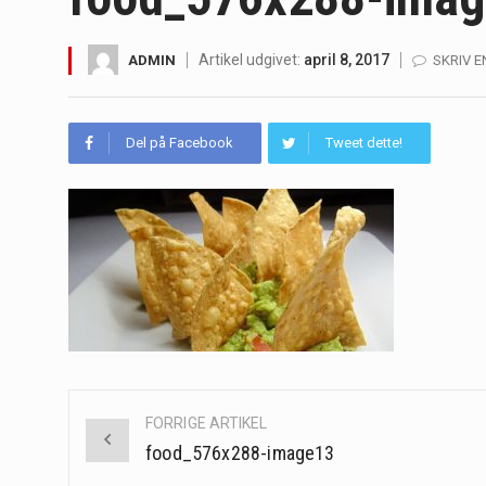
Irritabel tyktarm (Irritable Bowel S
Artikel udgivet:
april 8, 2017
ADMIN
SKRIV 
Padel er en sport, der er blevet st
Massagestole er ikke længere forbeh
Del på Facebook
Tweet dette!
Airfryere har taget verden med sto
Saunaer har været en del af forskel
Når det kommer til sundhed og velv
Sunde måltidskasser er en fantastisk
Post
FORRIGE ARTIKEL
navigation
food_576x288-image13