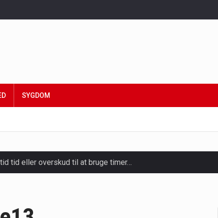
ED
SYGDOM
tid tid eller overskud til at bruge timer…
slapning, forkælelse og tid til at lade batterierne op,…
ligt kraftfulde mikroorganismer, der spiller en afgørende rolle i
ge13