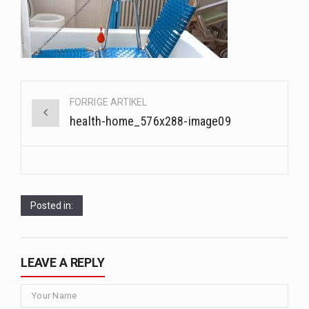
Når det kommer til sundhed og velvære, er der konstante strømme af nye trends og…
Sunde måltidskasser er en fantastisk løsning til dem, der ønsker at opretholde en sund livsstil…
Post
FORRIGE ARTIKEL
navigation
health-home_576x288-image09
Posted in:
LEAVE A REPLY