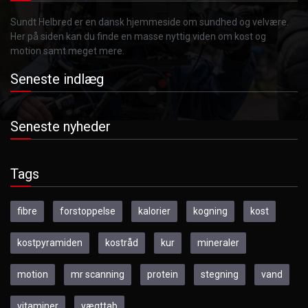
Sundt Helbred er en dansk hjemmeside om sundhed og velvære.
Her på siden kan du finde en masse nyttig viden om kost og
motion samt meget mere.
Seneste indlæg
Seneste nyheder
Tags
fibre
forstoppelse
kalorier
kogning
kost
kostpyramiden
kostråd
kur
mineraler
motion
mr scanning
protein
stegning
vand
vitaminer
vægttab