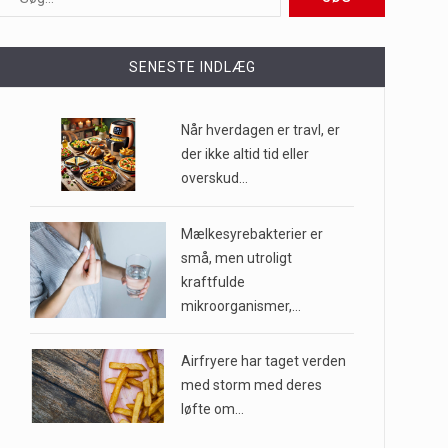
ioner af mennesker…
SENESTE INDLÆG
e til…
Når hverdagen er travl, er
der ikke altid tid eller
overskud…
…
Mælkesyrebakterier er
små, men utroligt
kraftfulde
mikroorganismer,…
Airfryere har taget verden
med storm med deres
løfte om…