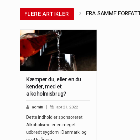
FRA SAMME FORFAT
FLERE ARTIKLER
Kæmper du, eller en du
kender, med et
alkoholmisbrug?
admin
apr 21, 2022
Dette indhold er sponsoreret
Alkoholisme er en meget
udbredt sygdom i Danmark, og
er ofte årsag…