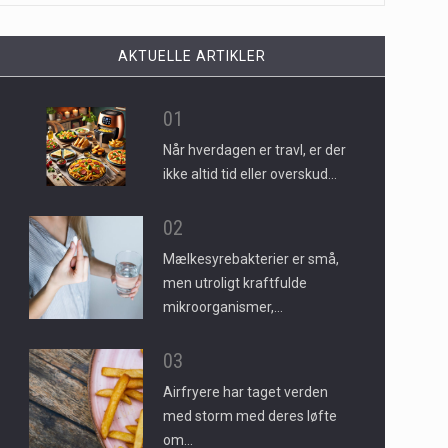
AKTUELLE ARTIKLER
01
Når hverdagen er travl, er der
ikke altid tid eller overskud…
02
Mælkesyrebakterier er små,
men utroligt kraftfulde
mikroorganismer,…
03
Airfryere har taget verden
med storm med deres løfte
om…