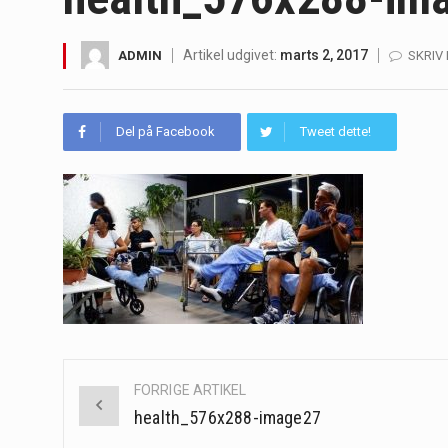
Irritabel tyktarm (Irritable Bowel S
Artikel udgivet:
marts 2, 2017
ADMIN
SKRIV
Padel er en sport, der er blevet st
Massagestole er ikke længere forbeh
Del på Facebook
Tweet dette!
Airfryere har taget verden med sto
Saunaer har været en del af forskel
Når det kommer til sundhed og velv
Sunde måltidskasser er en fantastisk
Post
FORRIGE ARTIKEL
navigation
health_576x288-image27