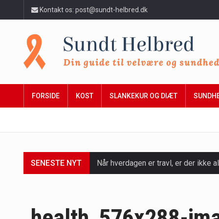
Kontakt os: post@sundt-helbred.dk
FORSIDE
KOST
SLANKEKUR OG DIÆT
SUNDH
SENESTE NYT
Når hverdagen er travl, er der ikke al
Et spaophold er ofte synonymt med af
Mælkesyrebakterier er små, men utro
health_576x288-im