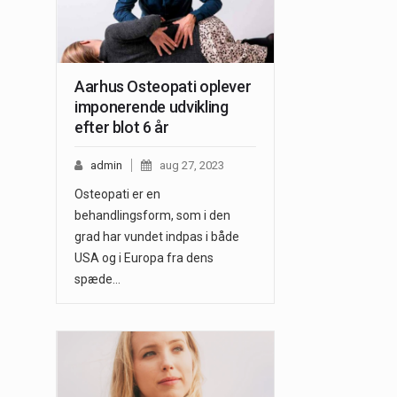
Aarhus Osteopati oplever
imponerende udvikling
efter blot 6 år
admin
aug 27, 2023
Osteopati er en
behandlingsform, som i den
grad har vundet indpas i både
USA og i Europa fra dens
spæde…