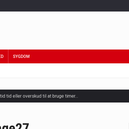
ED
SYGDOM
tid tid eller overskud til at bruge timer…
slapning, forkælelse og tid til at lade batterierne op,…
ligt kraftfulde mikroorganismer, der spiller en afgørende rolle i
age27