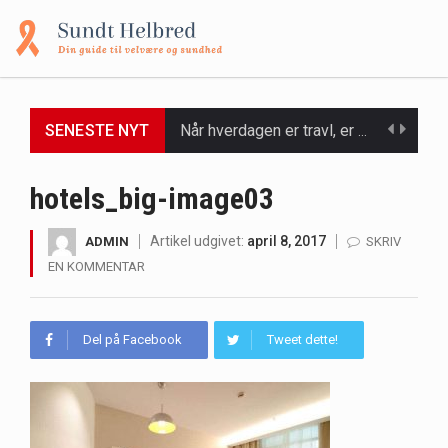
Når hverdagen er travl, er der ikke altid tid eller overskud til at bruge timer…
SENESTE NYT
Et spaophold er ofte synonymt med afslapning, forkælelse og tid til at lade batterierne op,…
hotels_big-image03
Mælkesyrebakterier er små, men utroligt kraftfulde mikroorganismer, der spiller en afgørende rolle i at opretholde…
Artikel udgivet:
april 8, 2017
ADMIN
SKRIV
Irritabel tyktarm (Irritable Bowel Syndrome, IBS) er en udbredt fordøjelseslidelse, der påvirker millioner af mennesker…
EN KOMMENTAR
Padel er en sport, der er blevet stadig mere populær over hele verden på grund…
Del på Facebook
Tweet dette!
Massagestole er ikke længere forbeholdt luksuriøse spaer og wellnesscentre - de er nu tilgængelige til…
Airfryere har taget verden med storm med deres løfte om at tilberede sprøde og lækre…