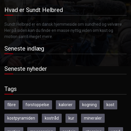
Hvad er Sundt Helbred
Sundt Helbred er en dansk hjemmeside om sundhed og velvære.
Her på siden kan du finde en masse nyttig viden om kost og
motion samt meget mere.
Seneste indlæg
Seneste nyheder
Tags
fibre
forstoppelse
kalorier
kogning
kost
kostpyramiden
kostråd
kur
mineraler