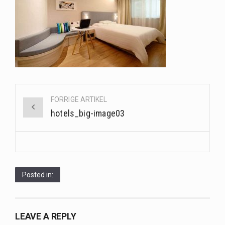
Saunaer har været en del af forskellige kulturer i årtusinder, og deres sundhedsmæssige fordele er…
Når det kommer til sundhed og velvære, er der konstante strømme af nye trends og…
Sunde måltidskasser er en fantastisk løsning til dem, der ønsker at opretholde en sund livsstil…
Post
FORRIGE ARTIKEL
navigation
hotels_big-image03
Posted in:
LEAVE A REPLY