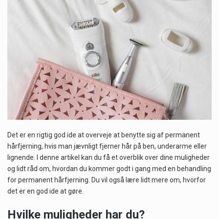
Når det kommer til sundhed og velvære, er der konstante strømme af nye trends og…
Sunde måltidskasser er en fantastisk løsning til dem, der ønsker at opretholde en sund livsstil…
Det er en rigtig god ide at overveje at benytte sig af permanent
hårfjerning, hvis man jævnligt fjerner hår på ben, underarme eller
lignende. I denne artikel kan du få et overblik over dine muligheder
og lidt råd om, hvordan du kommer godt i gang med en behandling
for permanent hårfjerning. Du vil også lære lidt mere om, hvorfor
det er en god ide at gøre.
Hvilke muligheder har du?