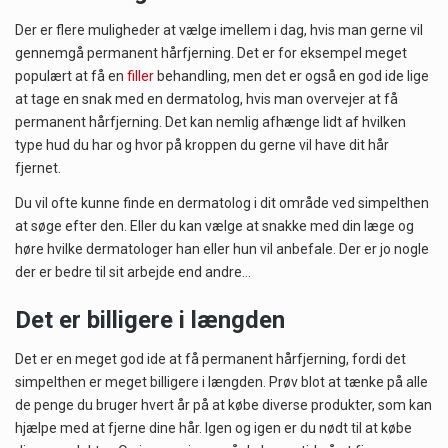
Der er flere muligheder at vælge imellem i dag, hvis man gerne vil
gennemgå permanent hårfjerning. Det er for eksempel meget
populært at få en
filler
behandling, men det er også en god ide lige
at tage en snak med en dermatolog, hvis man overvejer at få
permanent hårfjerning. Det kan nemlig afhænge lidt af hvilken
type hud du har og hvor på kroppen du gerne vil have dit hår
fjernet.
Du vil ofte kunne finde en dermatolog i dit område ved simpelthen
at søge efter den. Eller du kan vælge at snakke med din læge og
høre hvilke dermatologer han eller hun vil anbefale. Der er jo nogle
der er bedre til sit arbejde end andre…
Det er billigere i længden
Det er en meget god ide at få permanent hårfjerning, fordi det
simpelthen er meget billigere i længden. Prøv blot at tænke på alle
de penge du bruger hvert år på at købe diverse produkter, som kan
hjælpe med at fjerne dine hår. Igen og igen er du nødt til at købe