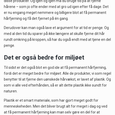
disse produkter. Og igen og igen må du bruge tid på at fjerne
hårene – som jo ofte ender med at gro ud igen efter få dage. Det
er nu engang meget nemmere og billigere blot at få permanent
hårfjerning og få det fjernet på én gang.
Derudover kan man også lave et argument for at tid er penge. Og
med al den tid du sparer på ikke længere at skulle fjerne dit hår
rundt omkring på kroppen, så har du også endt med at tjene en del
penge.
Det er også bedre for miljøet
Til sidst er det også blot en god ide at få permanent hårfjerning,
fordi det er meget bedre for miljøet. Alle de produkter, vi som regel
benytter til at fjerne den uønskede hårvækst, er lavet af plastik. Og
som vi alle ved efterhånden, så er alt dette plastik ikke sundt for
naturen.
Plastik er et smart materiale, som har gjort meget godt for
menneskeheden. Men det bliver brugt alt for meget i dag og ved
at få permanent hårfjerning kan man selv gøre en del for at