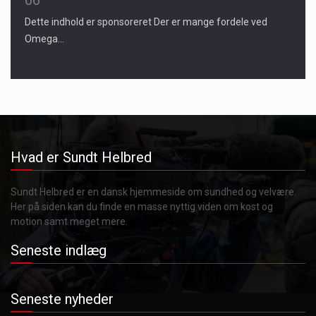
Dette indhold er sponsoreret Der er mange fordele ved
Omega…
Hvad er Sundt Helbred
Sundt Helbred er en dansk hjemmeside om sundhed og velvære.
Her på siden kan du finde en masse nyttig viden om kost og
motion samt meget mere.
Seneste indlæg
Seneste nyheder