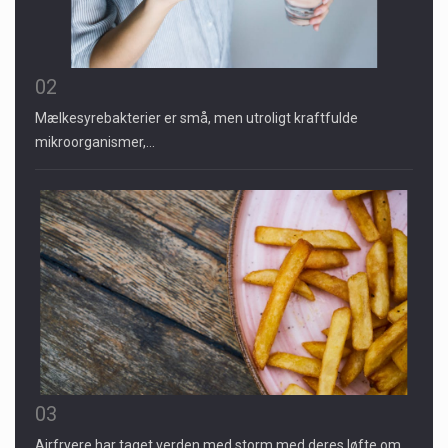
02
Mælkesyrebakterier er små, men utroligt kraftfulde
mikroorganismer,…
03
Airfryere har taget verden med storm med deres løfte om…