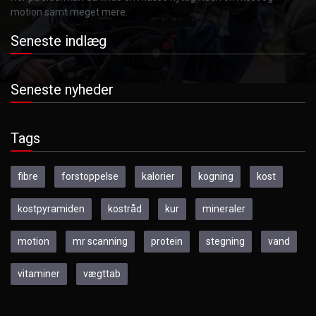
motion samt meget mere.
Seneste indlæg
Seneste nyheder
Tags
fibre
forstoppelse
kalorier
kogning
kost
kostpyramiden
kostråd
kur
mineraler
motion
mr scanning
protein
stegning
vand
vitaminer
vægttab