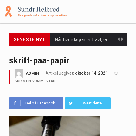
SENESTE NYT
Når hverdagen er travl, er der ikke altid tid eller overskud til at bruge timer…
Et spaophold er ofte synonymt med afslapning, forkælelse og tid til at lade batterierne op,…
skrift-paa-papir
Mælkesyrebakterier er små, men utroligt kraftfulde mikroorganismer, der spiller en afgørende rolle i at opretholde…
Artikel udgivet:
oktober 14, 2021
ADMIN
SKRIV EN KOMMENTAR
Irritabel tyktarm (Irritable Bowel Syndrome, IBS) er en udbredt fordøjelseslidelse, der påvirker millioner af mennesker…
Padel er en sport, der er blevet stadig mere populær over hele verden på grund…
Del på Facebook
Tweet dette!
Massagestole er ikke længere forbeholdt luksuriøse spaer og wellnesscentre - de er nu tilgængelige til…
Airfryere har taget verden med storm med deres løfte om at tilberede sprøde og lækre…