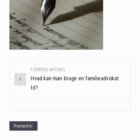
Saunaer har været en del af forskellige kulturer i årtusinder, og deres sundhedsmæssige fordele er…
Når det kommer til sundhed og velvære, er der konstante strømme af nye trends og…
Sunde måltidskasser er en fantastisk løsning til dem, der ønsker at opretholde en sund livsstil…
Post
FORRIGE ARTIKEL
navigation
Hvad kan man bruge en familieadvokat
til?
Posted in: