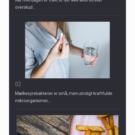
Når hverdagen er travl, er der ikke altid tid eller
overskud…
02
Mælkesyrebakterier er små, men utroligt kraftfulde
mikroorganismer,…