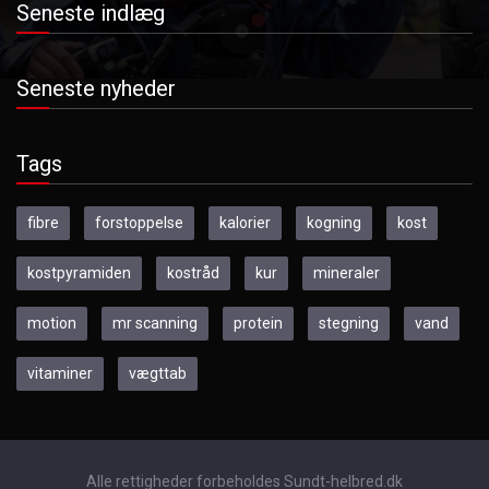
Seneste indlæg
Seneste nyheder
Tags
fibre
forstoppelse
kalorier
kogning
kost
kostpyramiden
kostråd
kur
mineraler
motion
mr scanning
protein
stegning
vand
vitaminer
vægttab
Alle rettigheder forbeholdes Sundt-helbred.dk