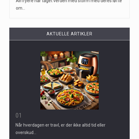
Airfryere har taget verden med storm med deres løfte
om…
AKTUELLE ARTIKLER
01
Når hverdagen er travl, er der ikke altid tid eller
overskud…