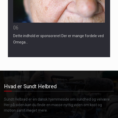
06
Dette indhold er sponsoreret Der er mange fordele ved
Omega…
Hvad er Sundt Helbred
Sundt Helbred er en dansk hjemmeside om sundhed og velvære.
Her på siden kan du finde en masse nyttig viden om kost og
motion samt meget mere.