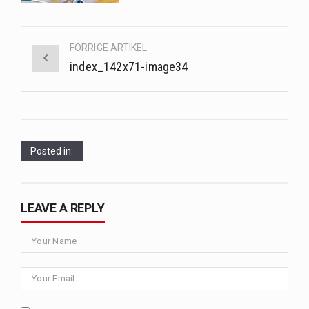
Når det kommer til sundhed og velvære, er der konstante strømme af nye trends og…
Post
FORRIGE ARTIKEL
navigation
Sunde måltidskasser er en fantastisk løsning til dem, der ønsker at opretholde en sund livsstil…
index_142x71-image34
Posted in:
LEAVE A REPLY