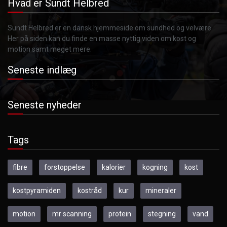
Hvad er Sundt Helbred
Sundt Helbred er en dansk hjemmeside om sundhed og velvære.
Her på siden kan du finde en masse nyttig viden om kost og
motion samt meget mere.
Seneste indlæg
Seneste nyheder
Tags
fibre
forstoppelse
kalorier
kogning
kost
kostpyramiden
kostråd
kur
mineraler
motion
mr scanning
protein
stegning
vand