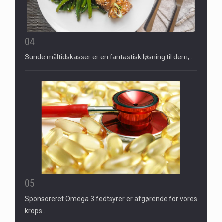
04
Sunde måltidskasser er en fantastisk løsning til dem,…
05
Sponsoreret Omega 3 fedtsyrer er afgørende for vores
krops…