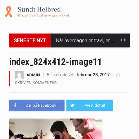
SENESTE NYT
Når hverdagen er travl, er der ikke altid tid eller overskud til at bruge timer…
Et spaophold er ofte synonymt med afslapning, forkælelse og tid til at lade batterierne op,…
index_824x412-image11
Mælkesyrebakterier er små, men utroligt kraftfulde mikroorganismer, der spiller en afgørende rolle i at opretholde…
Artikel udgivet:
februar 28, 2017
ADMIN
SKRIV EN KOMMENTAR
Irritabel tyktarm (Irritable Bowel Syndrome, IBS) er en udbredt fordøjelseslidelse, der påvirker millioner af mennesker…
Padel er en sport, der er blevet stadig mere populær over hele verden på grund…
Del på Facebook
Tweet dette!
Massagestole er ikke længere forbeholdt luksuriøse spaer og wellnesscentre - de er nu tilgængelige til…
Airfryere har taget verden med storm med deres løfte om at tilberede sprøde og lækre…