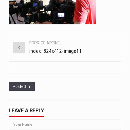
Saunaer har været en del af forskellige kulturer i årtusinder, og deres sundhedsmæssige fordele er…
Når det kommer til sundhed og velvære, er der konstante strømme af nye trends og…
Sunde måltidskasser er en fantastisk løsning til dem, der ønsker at opretholde en sund livsstil…
Post
FORRIGE ARTIKEL
navigation
index_824x412-image11
Posted in:
LEAVE A REPLY