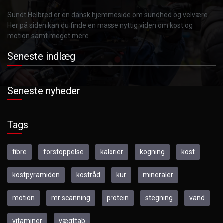
Sundt Helbred er en dansk hjemmeside om sundhed og velvære.
Her på siden kan du finde en masse nyttig viden om kost og
motion samt meget mere.
Seneste indlæg
Seneste nyheder
Tags
fibre
forstoppelse
kalorier
kogning
kost
kostpyramiden
kostråd
kur
mineraler
motion
mr scanning
protein
stegning
vand
vitaminer
vægttab