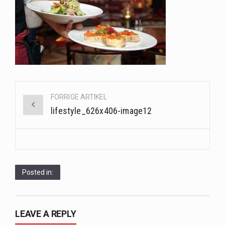
Saunaer har været en del af forskellige kulturer i årtusinder, og deres sundhedsmæssige fordele er…
Når det kommer til sundhed og velvære, er der konstante strømme af nye trends og…
Sunde måltidskasser er en fantastisk løsning til dem, der ønsker at opretholde en sund livsstil…
Post
FORRIGE ARTIKEL
navigation
lifestyle_626x406-image12
Posted in:
LEAVE A REPLY