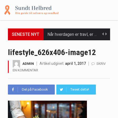
SENESTE NYT
Når hverdagen er travl, er der ikke altid tid eller overskud til at bruge timer…
Et spaophold er ofte synonymt med afslapning, forkælelse og tid til at lade batterierne op,…
lifestyle_626x406-image12
Mælkesyrebakterier er små, men utroligt kraftfulde mikroorganismer, der spiller en afgørende rolle i at opretholde…
Artikel udgivet:
april 1, 2017
ADMIN
SKRIV
EN KOMMENTAR
Irritabel tyktarm (Irritable Bowel Syndrome, IBS) er en udbredt fordøjelseslidelse, der påvirker millioner af mennesker…
Padel er en sport, der er blevet stadig mere populær over hele verden på grund…
Del på Facebook
Tweet dette!
Massagestole er ikke længere forbeholdt luksuriøse spaer og wellnesscentre - de er nu tilgængelige til…
Airfryere har taget verden med storm med deres løfte om at tilberede sprøde og lækre…