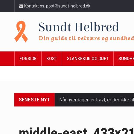
Kontakt os: post@sundt-helbred.dk
FORSIDE
KOST
SLANKEKUR OG DIÆT
SUNDH
SENESTE NYT
Når hverdagen er travl, er der ikke al
Et spaophold er ofte synonymt med af
Mælkesyrebakterier er små, men utro
middle-east_433x2