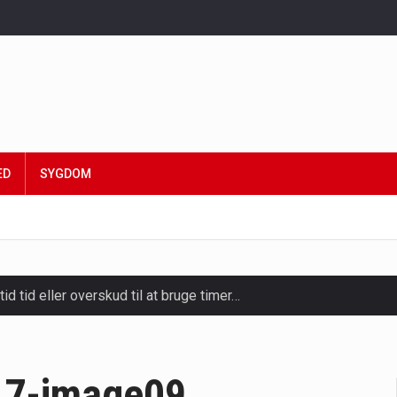
ED
SYGDOM
tid tid eller overskud til at bruge timer…
slapning, forkælelse og tid til at lade batterierne op,…
ligt kraftfulde mikroorganismer, der spiller en afgørende rolle i
17-image09