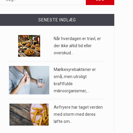
ioner af mennesker…
SENESTE INDLÆG
e til…
Når hverdagen er travl, er
der ikke altid tid eller
overskud…
…
Mælkesyrebakterier er
små, men utroligt
kraftfulde
mikroorganismer,…
Airfryere har taget verden
med storm med deres
løfte om…