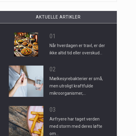
AKTUELLE ARTIKLER
01
Når hverdagen er travl, er der
ikke altid tid eller overskud…
02
Mælkesyrebakterier er små,
men utroligt kraftfulde
mikroorganismer,…
03
Airfryere har taget verden
med storm med deres løfte
om…