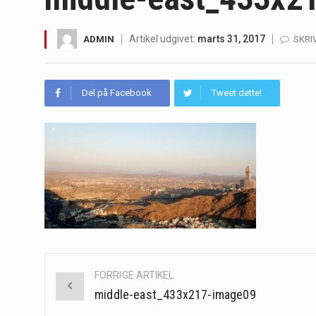
Irritabel tyktarm (Irritable Bowel S
Artikel udgivet:
marts 31, 2017
ADMIN
SKRI
Padel er en sport, der er blevet st
Massagestole er ikke længere forbeh
Del på Facebook
Tweet dette!
Airfryere har taget verden med sto
Saunaer har været en del af forskel
Når det kommer til sundhed og velv
Sunde måltidskasser er en fantastisk
Post
FORRIGE ARTIKEL
navigation
middle-east_433x217-image09