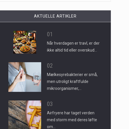
AKTUELLE ARTIKLER
01
Når hverdagen er travl, er der
ikke altid tid eller overskud…
02
Mælkesyrebakterier er små,
men utroligt kraftfulde
mikroorganismer,…
03
Airfryere har taget verden
med storm med deres løfte
om…