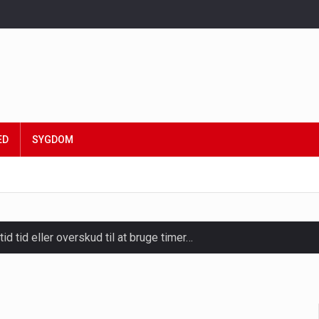
ED
SYGDOM
tid tid eller overskud til at bruge timer…
slapning, forkælelse og tid til at lade batterierne op,…
ligt kraftfulde mikroorganismer, der spiller en afgørende rolle i