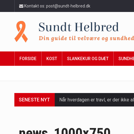
Kontakt os: post@sundt-helbred.dk
FORSIDE
KOST
SLANKEKUR OG DIÆT
SUNDH
SENESTE NYT
Når hverdagen er travl, er der ikke al
Et spaophold er ofte synonymt med af
Mælkesyrebakterier er små, men utro
news_1000x750