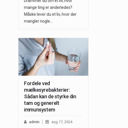
Drømmer du om et liv, hvor
mange ting er anderledes?
Måske lever du et liv, hvor der
mangler nogle…
Fordele ved
mælkesyrebakterier:
Sådan kan de styrke din
tam og generelt
immunsystem
admin
aug 17, 2024