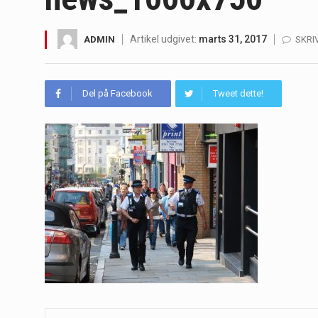
Irritabel tyktarm (Irritable Bowel S
Artikel udgivet:
marts 31, 2017
ADMIN
SKRI
Padel er en sport, der er blevet st
Massagestole er ikke længere forbeh
Del på Facebook
Tweet dette!
Airfryere har taget verden med sto
Saunaer har været en del af forskel
Når det kommer til sundhed og velv
Sunde måltidskasser er en fantastisk