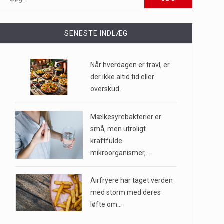
ioner af mennesker…
SENESTE INDLÆG
e til…
Når hverdagen er travl, er
der ikke altid tid eller
overskud…
…
Mælkesyrebakterier er
små, men utroligt
kraftfulde
mikroorganismer,…
Airfryere har taget verden
med storm med deres
løfte om…