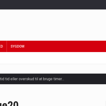
ED
SYGDOM
tid tid eller overskud til at bruge timer…
slapning, forkælelse og tid til at lade batterierne op,…
ligt kraftfulde mikroorganismer, der spiller en afgørende rolle i
ge20