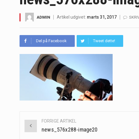
Irritabel tyktarm (Irritable Bowel S
Artikel udgivet:
marts 31, 2017
ADMIN
SKRI
Padel er en sport, der er blevet st
Massagestole er ikke længere forbeh
Del på Facebook
Tweet dette!
Airfryere har taget verden med sto
Saunaer har været en del af forskel
Når det kommer til sundhed og velv
Sunde måltidskasser er en fantastisk
Post
FORRIGE ARTIKEL
navigation
news_576x288-image20