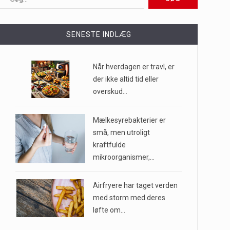
ioner af mennesker…
SENESTE INDLÆG
e til…
Når hverdagen er travl, er
der ikke altid tid eller
overskud…
…
Mælkesyrebakterier er
små, men utroligt
kraftfulde
mikroorganismer,…
Airfryere har taget verden
med storm med deres
løfte om…