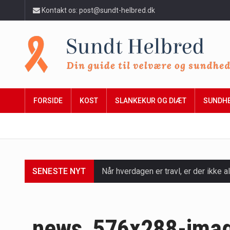
Kontakt os: post@sundt-helbred.dk
FORSIDE
KOST
SLANKEKUR OG DIÆT
SUNDH
SENESTE NYT
Når hverdagen er travl, er der ikke al
Et spaophold er ofte synonymt med af
Mælkesyrebakterier er små, men utro
news_576x288-ima