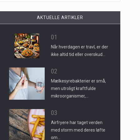
AKTUELLE ARTIKLER
01
Når hverdagen er travl, er der
ikke altid tid eller overskud…
02
Mælkesyrebakterier er små,
men utroligt kraftfulde
mikroorganismer,…
03
Airfryere har taget verden
med storm med deres løfte
om…