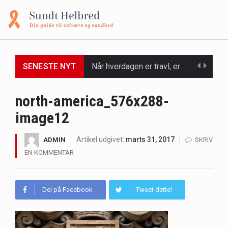
SENESTE NYT
Når hverdagen er travl, er der ikke altid tid eller overskud til at bruge timer…
Et spaophold er ofte synonymt med afslapning, forkælelse og tid til at lade batterierne op,…
north-america_576x288-
image12
Mælkesyrebakterier er små, men utroligt kraftfulde mikroorganismer, der spiller en afgørende rolle i at opretholde…
Irritabel tyktarm (Irritable Bowel Syndrome, IBS) er en udbredt fordøjelseslidelse, der påvirker millioner af mennesker…
Artikel udgivet:
marts 31, 2017
ADMIN
SKRIV
EN KOMMENTAR
Padel er en sport, der er blevet stadig mere populær over hele verden på grund…
Massagestole er ikke længere forbeholdt luksuriøse spaer og wellnesscentre - de er nu tilgængelige til…
Del på Facebook
Tweet dette!
Airfryere har taget verden med storm med deres løfte om at tilberede sprøde og lækre…