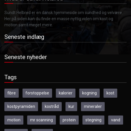
Sundt Helbred er en dansk hjemmeside om sundhed og velvære.
Her på siden kan du finde en masse nyttig viden om kost og
motion samt meget mere.
Seneste indlæg
Seneste nyheder
Tags
fibre
forstoppelse
kalorier
kogning
kost
kostpyramiden
kostråd
kur
mineraler
motion
mr scanning
protein
stegning
vand