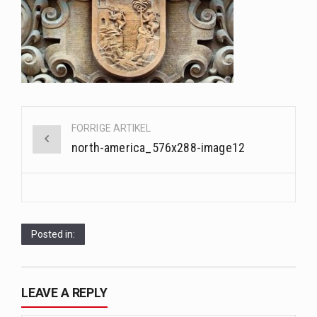
Saunaer har været en del af forskellige kulturer i årtusinder, og deres sundhedsmæssige fordele er…
Når det kommer til sundhed og velvære, er der konstante strømme af nye trends og…
Sunde måltidskasser er en fantastisk løsning til dem, der ønsker at opretholde en sund livsstil…
Post
FORRIGE ARTIKEL
navigation
north-america_576x288-image12
Posted in:
LEAVE A REPLY