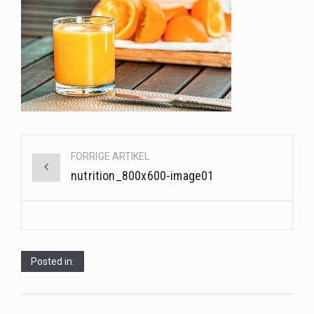
Når det kommer til sundhed og velvære, er der konstante strømme af nye trends og…
Sunde måltidskasser er en fantastisk løsning til dem, der ønsker at opretholde en sund livsstil…
Post
FORRIGE ARTIKEL
navigation
nutrition_800x600-image01
Posted in: