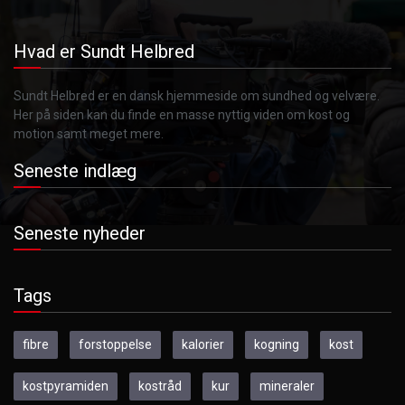
Hvad er Sundt Helbred
Sundt Helbred er en dansk hjemmeside om sundhed og velvære.
Her på siden kan du finde en masse nyttig viden om kost og
motion samt meget mere.
Seneste indlæg
Seneste nyheder
Tags
fibre
forstoppelse
kalorier
kogning
kost
kostpyramiden
kostråd
kur
mineraler