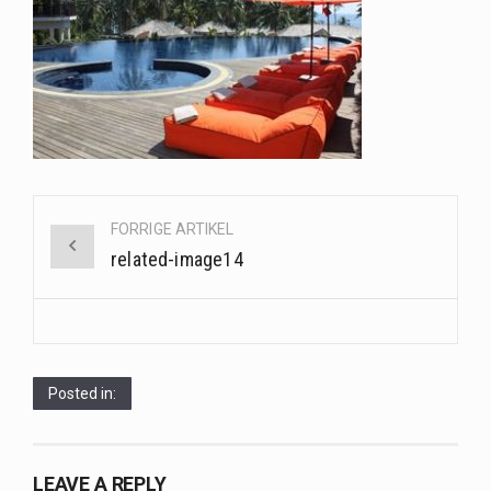
Saunaer har været en del af forskellige kulturer i årtusinder, og deres sundhedsmæssige fordele er…
Når det kommer til sundhed og velvære, er der konstante strømme af nye trends og…
Sunde måltidskasser er en fantastisk løsning til dem, der ønsker at opretholde en sund livsstil…
Post
FORRIGE ARTIKEL
navigation
related-image14
Posted in:
LEAVE A REPLY