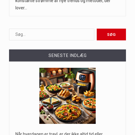
konstante strømme af nye trends og metoder, der
lover…
SENESTE INDLÆG
Når hverdagen er travl, er der ikke altid tid eller