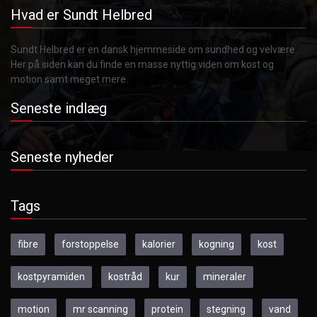
Hvad er Sundt Helbred
Sundt Helbred er en dansk hjemmeside om sundhed og velvære.
Her på siden kan du finde en masse nyttig viden om kost og
motion samt meget mere.
Seneste indlæg
Seneste nyheder
Tags
fibre
forstoppelse
kalorier
kogning
kost
kostpyramiden
kostråd
kur
mineraler
motion
mr scanning
protein
stegning
vand