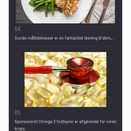
04
Sunde måltidskasser er en fantastisk løsning til dem,…
05
Sponsoreret Omega 3 fedtsyrer er afgørende for vores
krops…