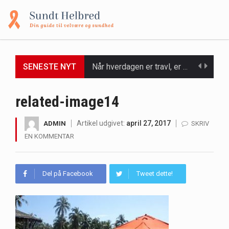
SENESTE NYT
Når hverdagen er travl, er der ikke altid tid eller overskud til at bruge timer…
Et spaophold er ofte synonymt med afslapning, forkælelse og tid til at lade batterierne op,…
related-image14
Mælkesyrebakterier er små, men utroligt kraftfulde mikroorganismer, der spiller en afgørende rolle i at opretholde…
Artikel udgivet:
april 27, 2017
ADMIN
SKRIV
EN KOMMENTAR
Irritabel tyktarm (Irritable Bowel Syndrome, IBS) er en udbredt fordøjelseslidelse, der påvirker millioner af mennesker…
Padel er en sport, der er blevet stadig mere populær over hele verden på grund…
Del på Facebook
Tweet dette!
Massagestole er ikke længere forbeholdt luksuriøse spaer og wellnesscentre - de er nu tilgængelige til…
Airfryere har taget verden med storm med deres løfte om at tilberede sprøde og lækre…