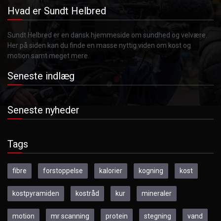
Hvad er Sundt Helbred
Sundt Helbred er en dansk hjemmeside om sundhed og velvære.
Her på siden kan du finde en masse nyttig viden om kost og
motion samt meget mere.
Seneste indlæg
Seneste nyheder
Tags
fibre
forstoppelse
kalorier
kogning
kost
kostpyramiden
kostråd
kur
mineraler
motion
mr scanning
protein
stegning
vand