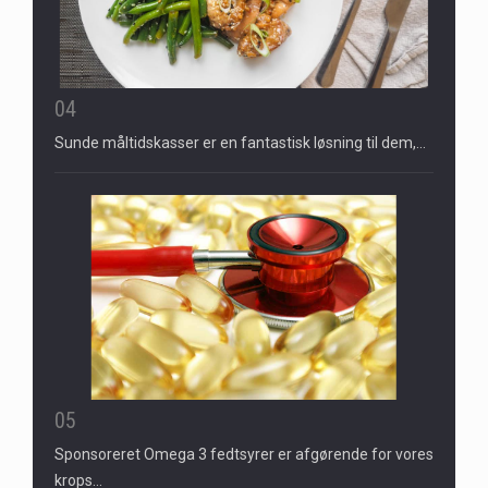
04
Sunde måltidskasser er en fantastisk løsning til dem,…
05
Sponsoreret Omega 3 fedtsyrer er afgørende for vores
krops…