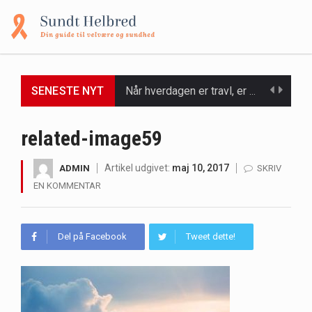
Når hverdagen er travl, er der ikke altid tid eller overskud til at bruge timer…
SENESTE NYT
Et spaophold er ofte synonymt med afslapning, forkælelse og tid til at lade batterierne op,…
related-image59
Mælkesyrebakterier er små, men utroligt kraftfulde mikroorganismer, der spiller en afgørende rolle i at opretholde…
Artikel udgivet:
maj 10, 2017
ADMIN
SKRIV
Irritabel tyktarm (Irritable Bowel Syndrome, IBS) er en udbredt fordøjelseslidelse, der påvirker millioner af mennesker…
EN KOMMENTAR
Padel er en sport, der er blevet stadig mere populær over hele verden på grund…
Del på Facebook
Tweet dette!
Massagestole er ikke længere forbeholdt luksuriøse spaer og wellnesscentre - de er nu tilgængelige til…
Airfryere har taget verden med storm med deres løfte om at tilberede sprøde og lækre…
Saunaer har været en del af forskellige kulturer i årtusinder, og deres sundhedsmæssige fordele er…