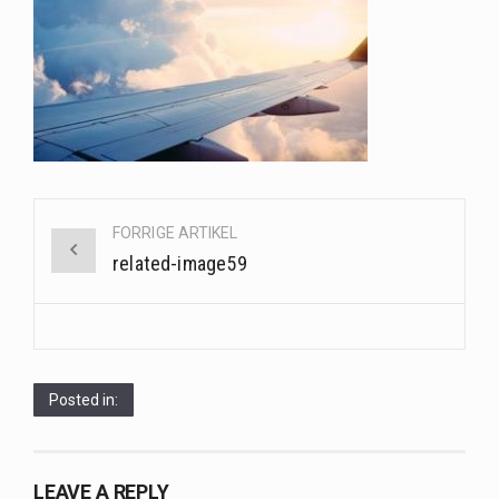
Når det kommer til sundhed og velvære, er der konstante strømme af nye trends og…
Sunde måltidskasser er en fantastisk løsning til dem, der ønsker at opretholde en sund livsstil…
Post
FORRIGE ARTIKEL
navigation
related-image59
Posted in:
LEAVE A REPLY