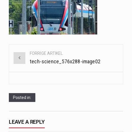
Saunaer har været en del af forskellige kulturer i årtusinder, og deres sundhedsmæssige fordele er…
Når det kommer til sundhed og velvære, er der konstante strømme af nye trends og…
Sunde måltidskasser er en fantastisk løsning til dem, der ønsker at opretholde en sund livsstil…
Post
FORRIGE ARTIKEL
navigation
tech-science_576x288-image02
Posted in:
LEAVE A REPLY