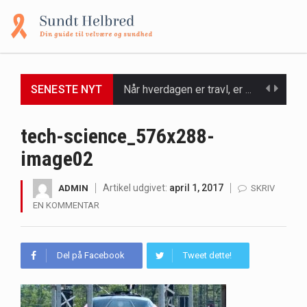
SENESTE NYT
Når hverdagen er travl, er der ikke altid tid eller overskud til at bruge timer…
Et spaophold er ofte synonymt med afslapning, forkælelse og tid til at lade batterierne op,…
tech-science_576x288-
image02
Mælkesyrebakterier er små, men utroligt kraftfulde mikroorganismer, der spiller en afgørende rolle i at opretholde…
Irritabel tyktarm (Irritable Bowel Syndrome, IBS) er en udbredt fordøjelseslidelse, der påvirker millioner af mennesker…
Artikel udgivet:
april 1, 2017
ADMIN
SKRIV
EN KOMMENTAR
Padel er en sport, der er blevet stadig mere populær over hele verden på grund…
Massagestole er ikke længere forbeholdt luksuriøse spaer og wellnesscentre - de er nu tilgængelige til…
Del på Facebook
Tweet dette!
Airfryere har taget verden med storm med deres løfte om at tilberede sprøde og lækre…