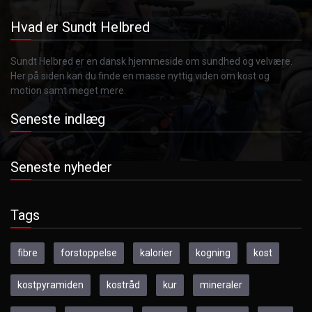
Hvad er Sundt Helbred
Sundt Helbred er en dansk hjemmeside om sundhed og velvære.
Her på siden kan du finde en masse nyttig viden om kost og
motion samt meget mere.
Seneste indlæg
Seneste nyheder
Tags
fibre
forstoppelse
kalorier
kogning
kost
kostpyramiden
kostråd
kur
mineraler