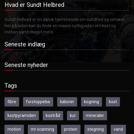
Hvad er Sundt Helbred
Sundt Helbred er en dansk hjemmeside om sundhed og velvære.
Her på siden kan du finde en masse nyttig viden om kost og
motion samt meget mere.
Seneste indlæg
Seneste nyheder
Tags
fibre
forstoppelse
kalorier
kogning
kost
kostpyramiden
kostråd
kur
mineraler
motion
mr scanning
protein
stegning
vand