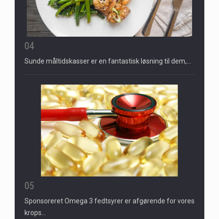
04
Sunde måltidskasser er en fantastisk løsning til dem,…
05
Sponsoreret Omega 3 fedtsyrer er afgørende for vores
krops…