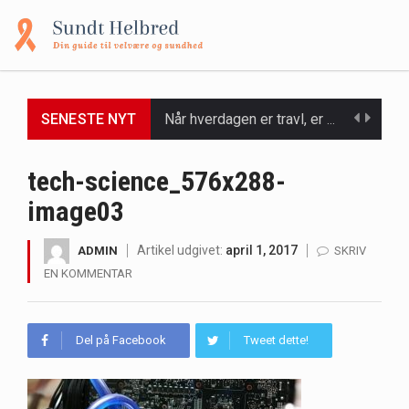
Når hverdagen er travl, er der ikke altid tid eller overskud til at bruge timer…
SENESTE NYT
Et spaophold er ofte synonymt med afslapning, forkælelse og tid til at lade batterierne op,…
tech-science_576x288-
Mælkesyrebakterier er små, men utroligt kraftfulde mikroorganismer, der spiller en afgørende rolle i at opretholde…
image03
Irritabel tyktarm (Irritable Bowel Syndrome, IBS) er en udbredt fordøjelseslidelse, der påvirker millioner af mennesker…
Artikel udgivet:
april 1, 2017
ADMIN
SKRIV
EN KOMMENTAR
Padel er en sport, der er blevet stadig mere populær over hele verden på grund…
Massagestole er ikke længere forbeholdt luksuriøse spaer og wellnesscentre - de er nu tilgængelige til…
Del på Facebook
Tweet dette!
Airfryere har taget verden med storm med deres løfte om at tilberede sprøde og lækre…
Saunaer har været en del af forskellige kulturer i årtusinder, og deres sundhedsmæssige fordele er…