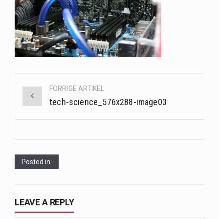
Når det kommer til sundhed og velvære, er der konstante strømme af nye trends og…
Sunde måltidskasser er en fantastisk løsning til dem, der ønsker at opretholde en sund livsstil…
Post
FORRIGE ARTIKEL
navigation
tech-science_576x288-image03
Posted in:
LEAVE A REPLY