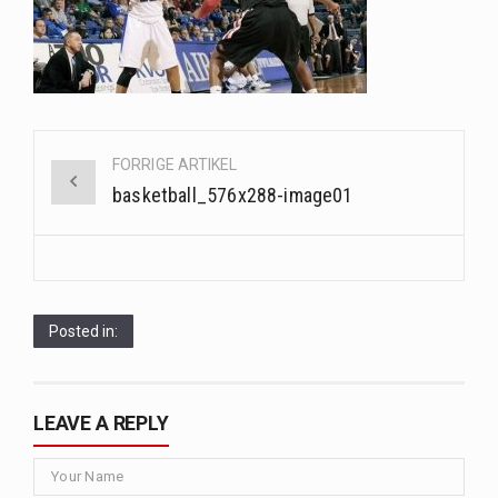
Saunaer har været en del af forskellige kulturer i årtusinder, og deres sundhedsmæssige fordele er…
Når det kommer til sundhed og velvære, er der konstante strømme af nye trends og…
Sunde måltidskasser er en fantastisk løsning til dem, der ønsker at opretholde en sund livsstil…
Post
FORRIGE ARTIKEL
navigation
basketball_576x288-image01
Posted in:
LEAVE A REPLY