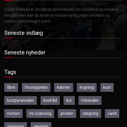
Sundt Helbred er en dansk hjemmeside om sundhed og velvære.
Her på siden kan du finde en masse nyttig viden om kost og
motion samt meget mere.
Seneste indlæg
Seneste nyheder
Tags
fibre
forstoppelse
kalorier
kogning
kost
kostpyramiden
kostråd
kur
mineraler
motion
mr scanning
protein
stegning
vand
vitaminer
vægttab