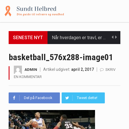
SENESTE NYT
Når hverdagen er travl, er der ikke altid tid eller overskud til at bruge timer…
Et spaophold er ofte synonymt med afslapning, forkælelse og tid til at lade batterierne op,…
basketball_576x288-image01
Mælkesyrebakterier er små, men utroligt kraftfulde mikroorganismer, der spiller en afgørende rolle i at opretholde…
Artikel udgivet:
april 2, 2017
ADMIN
SKRIV
EN KOMMENTAR
Irritabel tyktarm (Irritable Bowel Syndrome, IBS) er en udbredt fordøjelseslidelse, der påvirker millioner af mennesker…
Padel er en sport, der er blevet stadig mere populær over hele verden på grund…
Del på Facebook
Tweet dette!
Massagestole er ikke længere forbeholdt luksuriøse spaer og wellnesscentre - de er nu tilgængelige til…
Airfryere har taget verden med storm med deres løfte om at tilberede sprøde og lækre…