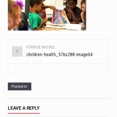
Når det kommer til sundhed og velvære, er der konstante strømme af nye trends og…
Sunde måltidskasser er en fantastisk løsning til dem, der ønsker at opretholde en sund livsstil…
Post
FORRIGE ARTIKEL
navigation
children-health_576x288-image04
Posted in:
LEAVE A REPLY