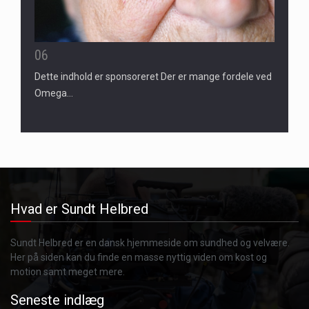
06
Dette indhold er sponsoreret Der er mange fordele ved
Omega…
Hvad er Sundt Helbred
Sundt Helbred er en dansk hjemmeside om sundhed og velvære.
Her på siden kan du finde en masse nyttig viden om kost og
motion samt meget mere.
Seneste indlæg