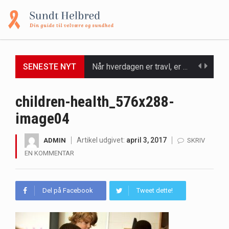
Når hverdagen er travl, er der ikke altid tid eller overskud til at bruge timer…
SENESTE NYT
Et spaophold er ofte synonymt med afslapning, forkælelse og tid til at lade batterierne op,…
children-health_576x288-
Mælkesyrebakterier er små, men utroligt kraftfulde mikroorganismer, der spiller en afgørende rolle i at opretholde…
image04
Irritabel tyktarm (Irritable Bowel Syndrome, IBS) er en udbredt fordøjelseslidelse, der påvirker millioner af mennesker…
Artikel udgivet:
april 3, 2017
ADMIN
SKRIV
EN KOMMENTAR
Padel er en sport, der er blevet stadig mere populær over hele verden på grund…
Massagestole er ikke længere forbeholdt luksuriøse spaer og wellnesscentre - de er nu tilgængelige til…
Del på Facebook
Tweet dette!
Airfryere har taget verden med storm med deres løfte om at tilberede sprøde og lækre…
Saunaer har været en del af forskellige kulturer i årtusinder, og deres sundhedsmæssige fordele er…