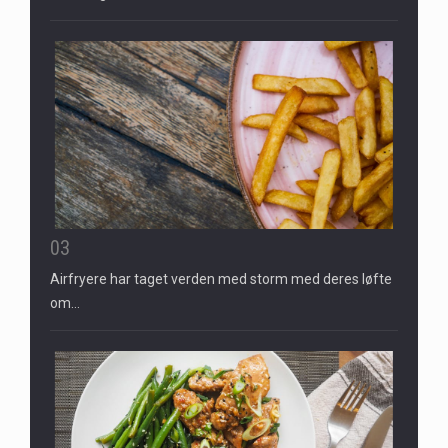
03
Airfryere har taget verden med storm med deres løfte
om…