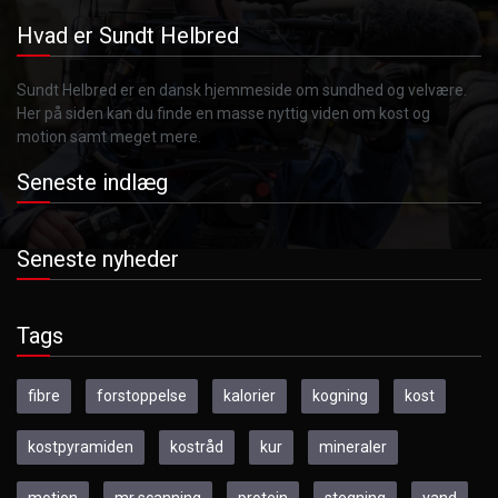
Hvad er Sundt Helbred
Sundt Helbred er en dansk hjemmeside om sundhed og velvære.
Her på siden kan du finde en masse nyttig viden om kost og
motion samt meget mere.
Seneste indlæg
Seneste nyheder
Tags
fibre
forstoppelse
kalorier
kogning
kost
kostpyramiden
kostråd
kur
mineraler