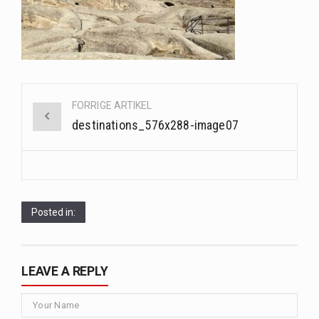
Når det kommer til sundhed og velvære, er der konstante strømme af nye trends og…
Sunde måltidskasser er en fantastisk løsning til dem, der ønsker at opretholde en sund livsstil…
Post
FORRIGE ARTIKEL
navigation
destinations_576x288-image07
Posted in:
LEAVE A REPLY