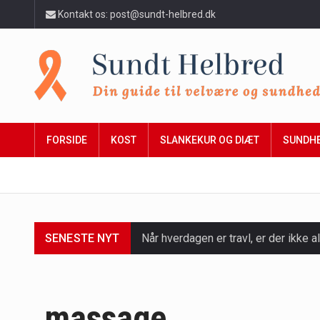
Kontakt os: post@sundt-helbred.dk
FORSIDE
KOST
SLANKEKUR OG DIÆT
SUNDH
SENESTE NYT
Når hverdagen er travl, er der ikke al
Et spaophold er ofte synonymt med af
Mælkesyrebakterier er små, men utro
massage