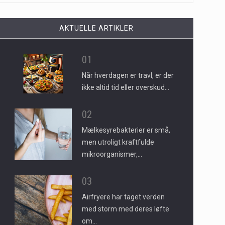
AKTUELLE ARTIKLER
01
Når hverdagen er travl, er der
ikke altid tid eller overskud…
02
Mælkesyrebakterier er små,
men utroligt kraftfulde
mikroorganismer,…
03
Airfryere har taget verden
med storm med deres løfte
om…