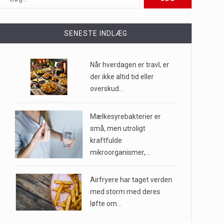
ioner af mennesker…
SENESTE INDLÆG
e til…
Når hverdagen er travl, er
der ikke altid tid eller
overskud…
…
Mælkesyrebakterier er
små, men utroligt
kraftfulde
mikroorganismer,…
Airfryere har taget verden
med storm med deres
løfte om…