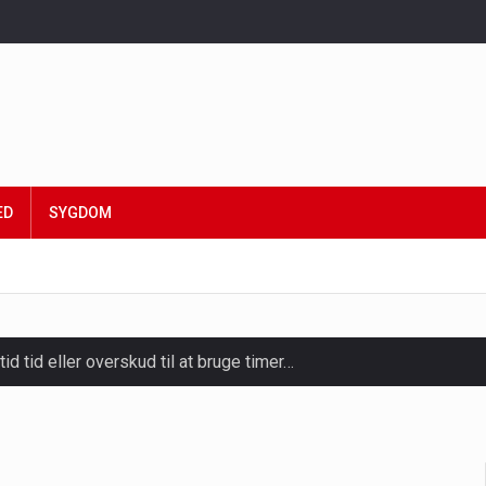
ED
SYGDOM
tid tid eller overskud til at bruge timer…
slapning, forkælelse og tid til at lade batterierne op,…
ligt kraftfulde mikroorganismer, der spiller en afgørende rolle i