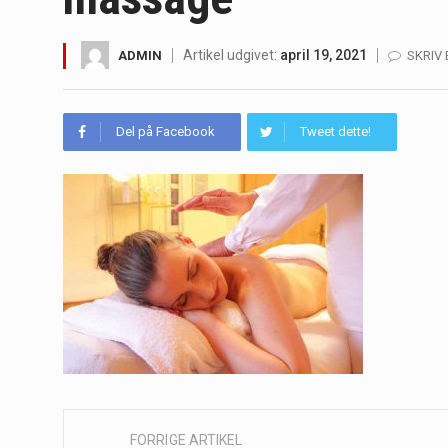
Irritabel tyktarm (Irritable Bowel S
Artikel udgivet:
april 19, 2021
ADMIN
SKRIV
Padel er en sport, der er blevet st
Massagestole er ikke længere forbeh
Del på Facebook
Tweet dette!
Airfryere har taget verden med sto
Saunaer har været en del af forskel
Når det kommer til sundhed og velv
Sunde måltidskasser er en fantastisk
Post
FORRIGE ARTIKEL