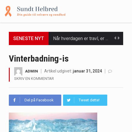
Når hverdagen er travl, er der ikke altid tid eller overskud til at bruge timer…
SENESTE NYT
Et spaophold er ofte synonymt med afslapning, forkælelse og tid til at lade batterierne op,…
Vinterbadning-is
Mælkesyrebakterier er små, men utroligt kraftfulde mikroorganismer, der spiller en afgørende rolle i at opretholde…
Artikel udgivet:
januar 31, 2024
ADMIN
Irritabel tyktarm (Irritable Bowel Syndrome, IBS) er en udbredt fordøjelseslidelse, der påvirker millioner af mennesker…
SKRIV EN KOMMENTAR
Padel er en sport, der er blevet stadig mere populær over hele verden på grund…
Del på Facebook
Tweet dette!
Massagestole er ikke længere forbeholdt luksuriøse spaer og wellnesscentre - de er nu tilgængelige til…
Airfryere har taget verden med storm med deres løfte om at tilberede sprøde og lækre…
Saunaer har været en del af forskellige kulturer i årtusinder, og deres sundhedsmæssige fordele er…