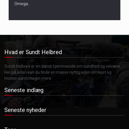
Omega…
Hvad er Sundt Helbred
Sundt Helbred er en dansk hjemmeside om sundhed og velvære.
Her på siden kan du finde en masse nyttig viden om kost og
motion samt meget mere.
Seneste indlæg
Seneste nyheder