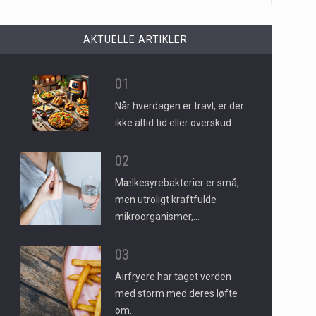
AKTUELLE ARTIKLER
01
Når hverdagen er travl, er der
ikke altid tid eller overskud…
02
Mælkesyrebakterier er små,
men utroligt kraftfulde
mikroorganismer,…
03
Airfryere har taget verden
med storm med deres løfte
om…