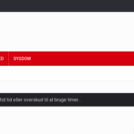
ED
SYGDOM
tid tid eller overskud til at bruge timer…
slapning, forkælelse og tid til at lade batterierne op,…
ligt kraftfulde mikroorganismer, der spiller en afgørende rolle i