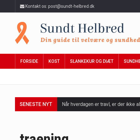
Kontakt os: post@sundt-helbred.dk
FORSIDE
KOST
SLANKEKUR OG DIÆT
SUNDH
SENESTE NYT
Når hverdagen er travl, er der ikke al
Et spaophold er ofte synonymt med af
Mælkesyrebakterier er små, men utro
traening