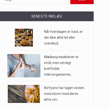
ioner af mennesker…
SENESTE INDLÆG
e til…
Når hverdagen er travl, er
der ikke altid tid eller
overskud…
…
Mælkesyrebakterier er
små, men utroligt
kraftfulde
mikroorganismer,…
Airfryere har taget verden
med storm med deres
løfte om…