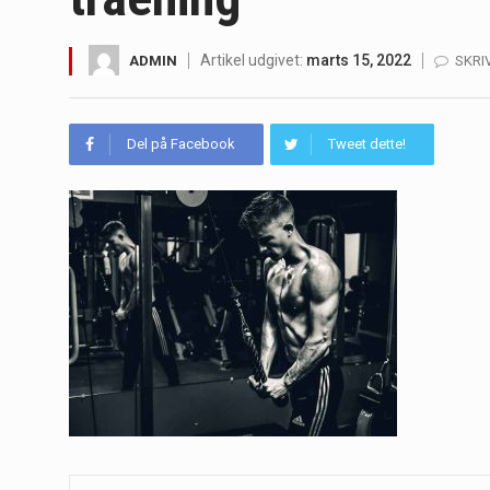
Irritabel tyktarm (Irritable Bowel S
Artikel udgivet:
marts 15, 2022
ADMIN
SKRI
Padel er en sport, der er blevet st
Massagestole er ikke længere forbeh
Del på Facebook
Tweet dette!
Airfryere har taget verden med sto
Saunaer har været en del af forskel
Når det kommer til sundhed og velv
Sunde måltidskasser er en fantastisk