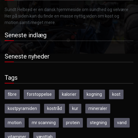
Sundt Helbred er en dansk hjemmeside om sundhed og velvære.
Her på siden kan du finde en masse nyttig viden om kost og
motion samt meget mere.
Seneste indlæg
Seneste nyheder
Tags
fibre
forstoppelse
kalorier
kogning
kost
kostpyramiden
kostråd
kur
mineraler
motion
mr scanning
protein
stegning
vand
vitaminer
vægttab