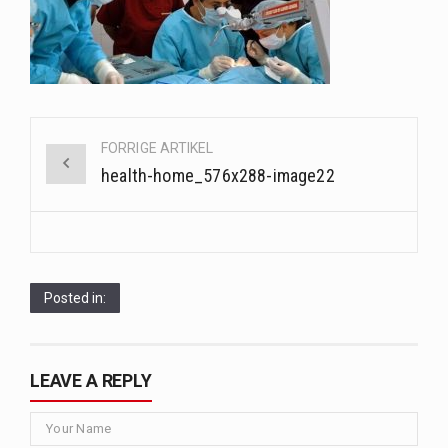
Når det kommer til sundhed og velvære, er der konstante strømme af nye trends og…
Sunde måltidskasser er en fantastisk løsning til dem, der ønsker at opretholde en sund livsstil…
Post
FORRIGE ARTIKEL
navigation
health-home_576x288-image22
Posted in:
LEAVE A REPLY