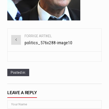
Saunaer har været en del af forskellige kulturer i årtusinder, og deres sundhedsmæssige fordele er…
Når det kommer til sundhed og velvære, er der konstante strømme af nye trends og…
Sunde måltidskasser er en fantastisk løsning til dem, der ønsker at opretholde en sund livsstil…
Post
FORRIGE ARTIKEL
navigation
politics_576x288-image10
Posted in:
LEAVE A REPLY