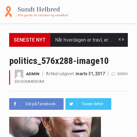
SENESTE NYT
Når hverdagen er travl, er der ikke altid tid eller overskud til at bruge timer…
Et spaophold er ofte synonymt med afslapning, forkælelse og tid til at lade batterierne op,…
politics_576x288-image10
Mælkesyrebakterier er små, men utroligt kraftfulde mikroorganismer, der spiller en afgørende rolle i at opretholde…
Artikel udgivet:
marts 31, 2017
ADMIN
SKRIV
EN KOMMENTAR
Irritabel tyktarm (Irritable Bowel Syndrome, IBS) er en udbredt fordøjelseslidelse, der påvirker millioner af mennesker…
Padel er en sport, der er blevet stadig mere populær over hele verden på grund…
Del på Facebook
Tweet dette!
Massagestole er ikke længere forbeholdt luksuriøse spaer og wellnesscentre - de er nu tilgængelige til…
Airfryere har taget verden med storm med deres løfte om at tilberede sprøde og lækre…