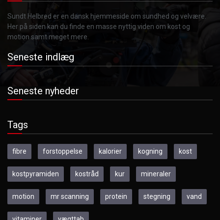
Sundt Helbred er en dansk hjemmeside om sundhed og velvære.
Her på siden kan du finde en masse nyttig viden om kost og
motion samt meget mere.
Seneste indlæg
Seneste nyheder
Tags
fibre
forstoppelse
kalorier
kogning
kost
kostpyramiden
kostråd
kur
mineraler
motion
mr scanning
protein
stegning
vand
vitaminer
vægttab