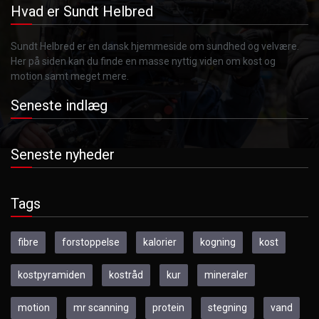
Hvad er Sundt Helbred
Sundt Helbred er en dansk hjemmeside om sundhed og velvære.
Her på siden kan du finde en masse nyttig viden om kost og
motion samt meget mere.
Seneste indlæg
Seneste nyheder
Tags
fibre
forstoppelse
kalorier
kogning
kost
kostpyramiden
kostråd
kur
mineraler
motion
mr scanning
protein
stegning
vand