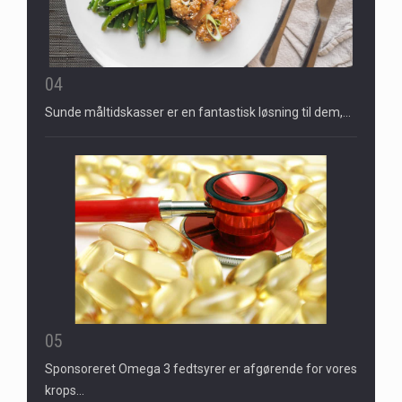
04
Sunde måltidskasser er en fantastisk løsning til dem,…
05
Sponsoreret Omega 3 fedtsyrer er afgørende for vores
krops…