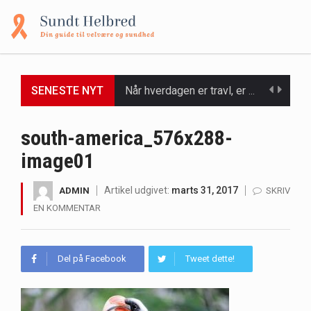
Når hverdagen er travl, er der ikke altid tid eller overskud til at bruge timer…
SENESTE NYT
Et spaophold er ofte synonymt med afslapning, forkælelse og tid til at lade batterierne op,…
south-america_576x288-
Mælkesyrebakterier er små, men utroligt kraftfulde mikroorganismer, der spiller en afgørende rolle i at opretholde…
image01
Irritabel tyktarm (Irritable Bowel Syndrome, IBS) er en udbredt fordøjelseslidelse, der påvirker millioner af mennesker…
Artikel udgivet:
marts 31, 2017
ADMIN
SKRIV
EN KOMMENTAR
Padel er en sport, der er blevet stadig mere populær over hele verden på grund…
Massagestole er ikke længere forbeholdt luksuriøse spaer og wellnesscentre - de er nu tilgængelige til…
Del på Facebook
Tweet dette!
Airfryere har taget verden med storm med deres løfte om at tilberede sprøde og lækre…
Saunaer har været en del af forskellige kulturer i årtusinder, og deres sundhedsmæssige fordele er…