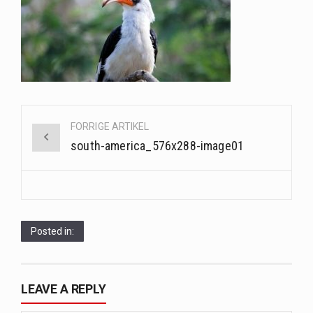
Når det kommer til sundhed og velvære, er der konstante strømme af nye trends og…
Sunde måltidskasser er en fantastisk løsning til dem, der ønsker at opretholde en sund livsstil…
Post
FORRIGE ARTIKEL
navigation
south-america_576x288-image01
Posted in:
LEAVE A REPLY