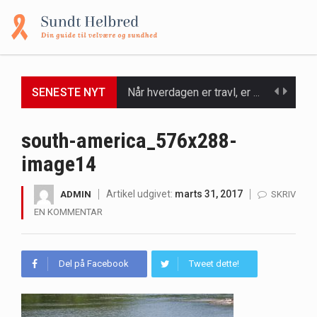
Når hverdagen er travl, er der ikke altid tid eller overskud til at bruge timer…
SENESTE NYT
Et spaophold er ofte synonymt med afslapning, forkælelse og tid til at lade batterierne op,…
south-america_576x288-
Mælkesyrebakterier er små, men utroligt kraftfulde mikroorganismer, der spiller en afgørende rolle i at opretholde…
image14
Irritabel tyktarm (Irritable Bowel Syndrome, IBS) er en udbredt fordøjelseslidelse, der påvirker millioner af mennesker…
Artikel udgivet:
marts 31, 2017
ADMIN
SKRIV
Padel er en sport, der er blevet stadig mere populær over hele verden på grund…
EN KOMMENTAR
Massagestole er ikke længere forbeholdt luksuriøse spaer og wellnesscentre - de er nu tilgængelige til…
Del på Facebook
Tweet dette!
Airfryere har taget verden med storm med deres løfte om at tilberede sprøde og lækre…
Saunaer har været en del af forskellige kulturer i årtusinder, og deres sundhedsmæssige fordele er…