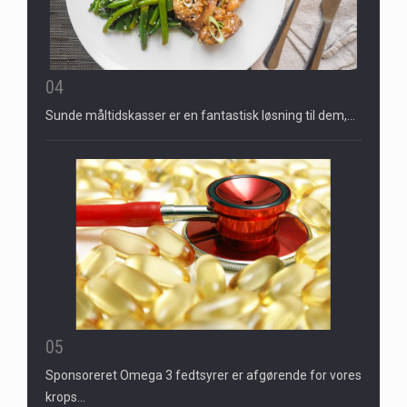
04
Sunde måltidskasser er en fantastisk løsning til dem,…
05
Sponsoreret Omega 3 fedtsyrer er afgørende for vores
krops…