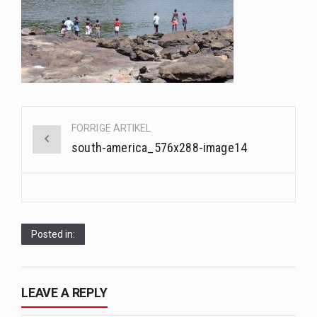
Når det kommer til sundhed og velvære, er der konstante strømme af nye trends og…
Sunde måltidskasser er en fantastisk løsning til dem, der ønsker at opretholde en sund livsstil…
Post
FORRIGE ARTIKEL
navigation
south-america_576x288-image14
Posted in:
LEAVE A REPLY