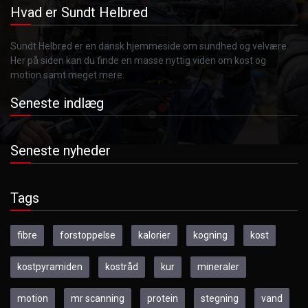
Hvad er Sundt Helbred
Sundt Helbred er en dansk hjemmeside om sundhed og velvære.
Her på siden kan du finde en masse nyttig viden om kost og
motion samt meget mere.
Seneste indlæg
Seneste nyheder
Tags
fibre
forstoppelse
kalorier
kogning
kost
kostpyramiden
kostråd
kur
mineraler
motion
mr scanning
protein
stegning
vand