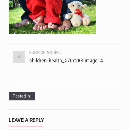
Sunde måltidskasser er en fantastisk løsning til dem, der ønsker at opretholde en sund livsstil…
Når hverdagen er travl, er der ikke altid tid eller overskud til at bruge timer…
Et spaophold er ofte synonymt med afslapning, forkælelse og tid til at lade batterierne op,…
Post
FORRIGE ARTIKEL
navigation
children-health_576x288-image14
Posted in:
LEAVE A REPLY