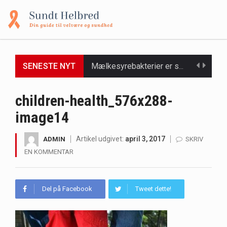
SENESTE NYT
Mælkesyrebakterier er små, men utroligt kraftfulde mikroorganismer, der spiller en afgørende rolle i at opretholde…
Irritabel tyktarm (Irritable Bowel Syndrome, IBS) er en udbredt fordøjelseslidelse, der påvirker millioner af mennesker…
children-health_576x288-
image14
Padel er en sport, der er blevet stadig mere populær over hele verden på grund…
Massagestole er ikke længere forbeholdt luksuriøse spaer og wellnesscentre - de er nu tilgængelige til…
Artikel udgivet:
april 3, 2017
ADMIN
SKRIV
EN KOMMENTAR
Airfryere har taget verden med storm med deres løfte om at tilberede sprøde og lækre…
Saunaer har været en del af forskellige kulturer i årtusinder, og deres sundhedsmæssige fordele er…
Del på Facebook
Tweet dette!
Når det kommer til sundhed og velvære, er der konstante strømme af nye trends og…