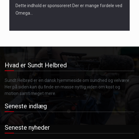
Dette indhold er sponsoreret Der er mange fordele ved
Omega…
Hvad er Sundt Helbred
Sundt Helbred er en dansk hjemmeside om sundhed og velvære.
Her på siden kan du finde en masse nyttig viden om kost og
motion samt meget mere.
Seneste indlæg
Seneste nyheder