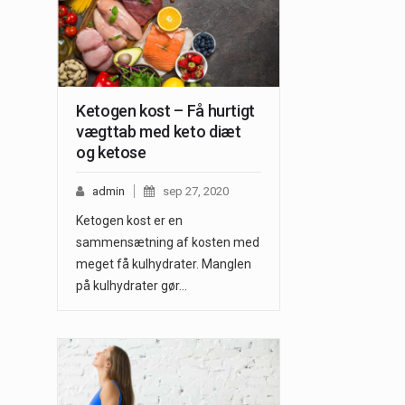
Ketogen kost – Få hurtigt
vægttab med keto diæt
og ketose
admin
sep 27, 2020
Ketogen kost er en
sammensætning af kosten med
meget få kulhydrater. Manglen
på kulhydrater gør…