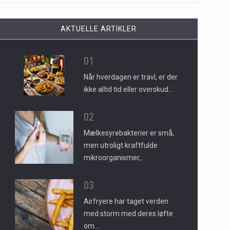
AKTUELLE ARTIKLER
01
Når hverdagen er travl, er der
ikke altid tid eller overskud…
02
Mælkesyrebakterier er små,
men utroligt kraftfulde
mikroorganismer,…
03
Airfryere har taget verden
med storm med deres løfte
om…