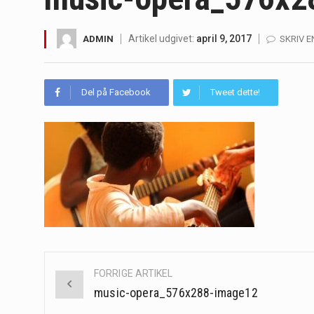
Irritabel tyktarm (Irritable Bowel S
Artikel udgivet:
april 9, 2017
ADMIN
SKRIV 
Padel er en sport, der er blevet st
Massagestole er ikke længere forbeh
Del på Facebook
Tweet dette!
Airfryere har taget verden med sto
Saunaer har været en del af forskel
Når det kommer til sundhed og velv
Sunde måltidskasser er en fantastisk
Post
FORRIGE ARTIKEL
navigation
music-opera_576x288-image12