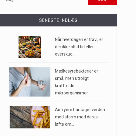
ioner af mennesker…
SENESTE INDLÆG
e til…
Når hverdagen er travl, er
der ikke altid tid eller
overskud…
…
Mælkesyrebakterier er
små, men utroligt
kraftfulde
mikroorganismer,…
Airfryere har taget verden
med storm med deres
løfte om…