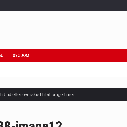
ED
SYGDOM
tid tid eller overskud til at bruge timer…
slapning, forkælelse og tid til at lade batterierne op,…
ligt kraftfulde mikroorganismer, der spiller en afgørende rolle i
88-image12