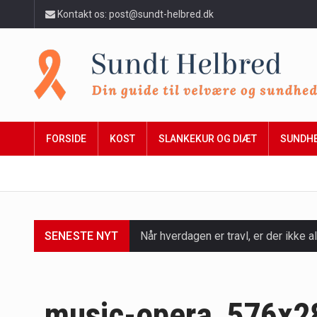
Kontakt os: post@sundt-helbred.dk
FORSIDE
KOST
SLANKEKUR OG DIÆT
SUNDH
SENESTE NYT
Når hverdagen er travl, er der ikke al
Et spaophold er ofte synonymt med af
Mælkesyrebakterier er små, men utro
music-opera_576x2