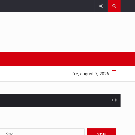
fre, august 7, 2026
 at opretholde…