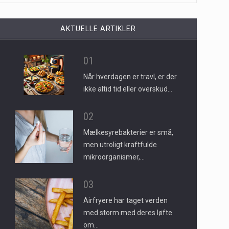
AKTUELLE ARTIKLER
01
Når hverdagen er travl, er der
ikke altid tid eller overskud…
02
Mælkesyrebakterier er små,
men utroligt kraftfulde
mikroorganismer,…
03
Airfryere har taget verden
med storm med deres løfte
om…