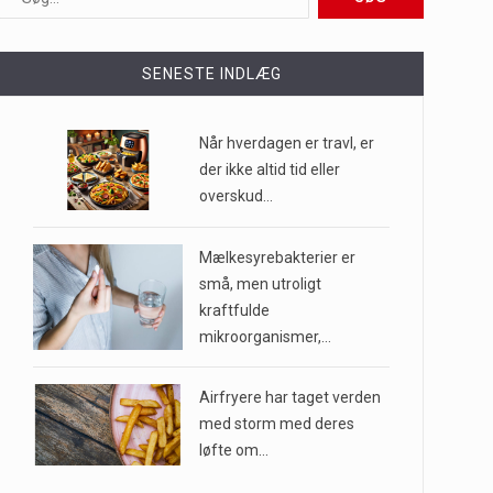
ioner af mennesker…
SENESTE INDLÆG
e til…
Når hverdagen er travl, er
der ikke altid tid eller
overskud…
…
Mælkesyrebakterier er
små, men utroligt
kraftfulde
mikroorganismer,…
Airfryere har taget verden
med storm med deres
løfte om…