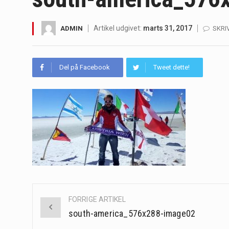
Irritabel tyktarm (Irritable Bowel S
Artikel udgivet:
marts 31, 2017
ADMIN
SKRI
Padel er en sport, der er blevet st
Massagestole er ikke længere forbeh
Del på Facebook
Tweet dette!
Airfryere har taget verden med sto
Saunaer har været en del af forskel
Når det kommer til sundhed og velv
Sunde måltidskasser er en fantastisk
Post
FORRIGE ARTIKEL
navigation
south-america_576x288-image02