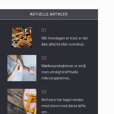
AKTUELLE ARTIKLER
01
Når hverdagen er travl, er der
ikke altid tid eller overskud…
02
Mælkesyrebakterier er små,
men utroligt kraftfulde
mikroorganismer,…
03
Airfryere har taget verden
med storm med deres løfte
om…