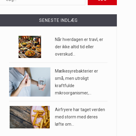
ioner af mennesker…
SENESTE INDLÆG
e til…
Når hverdagen er travl, er
der ikke altid tid eller
overskud…
…
Mælkesyrebakterier er
små, men utroligt
kraftfulde
mikroorganismer,…
Airfryere har taget verden
med storm med deres
løfte om…