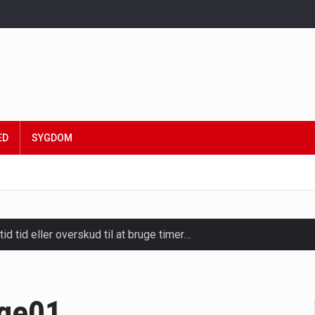
ED
SYGDOM
tid tid eller overskud til at bruge timer…
slapning, forkælelse og tid til at lade batterierne op,…
ligt kraftfulde mikroorganismer, der spiller en afgørende rolle i
ge01