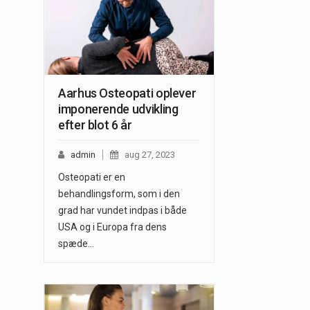
Aarhus Osteopati oplever
imponerende udvikling
efter blot 6 år
admin
aug 27, 2023
Osteopati er en
behandlingsform, som i den
grad har vundet indpas i både
USA og i Europa fra dens
spæde…