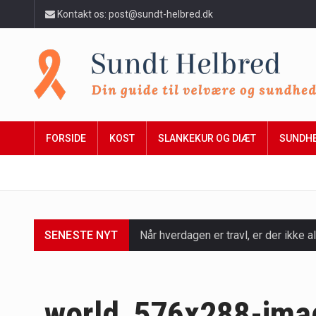
Kontakt os: post@sundt-helbred.dk
FORSIDE
KOST
SLANKEKUR OG DIÆT
SUNDH
SENESTE NYT
Når hverdagen er travl, er der ikke al
Et spaophold er ofte synonymt med af
Mælkesyrebakterier er små, men utro
world_576x288-ima