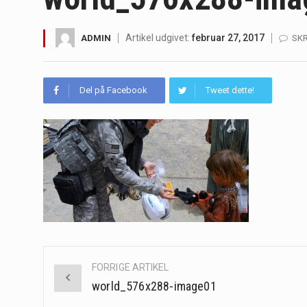
Irritabel tyktarm (Irritable Bowel S
Artikel udgivet:
februar 27, 2017
ADMIN
SK
Padel er en sport, der er blevet st
Massagestole er ikke længere forbeh
Del på Facebook
Tweet dette!
Airfryere har taget verden med sto
Saunaer har været en del af forskel
Når det kommer til sundhed og velv
Sunde måltidskasser er en fantastisk
Post
FORRIGE ARTIKEL
navigation
world_576x288-image01